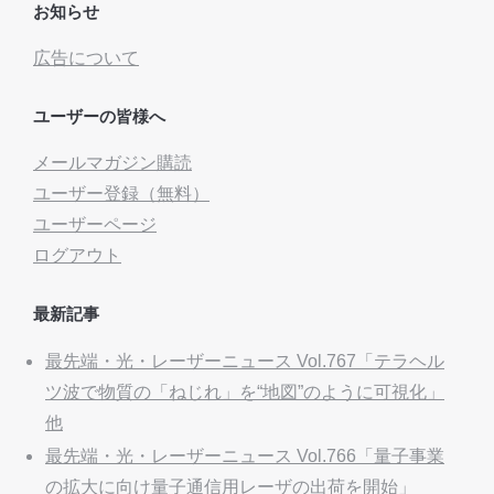
お知らせ
広告について
ユーザーの皆様へ
メールマガジン購読
ユーザー登録（無料）
ユーザーページ
ログアウト
最新記事
最先端・光・レーザーニュース Vol.767「テラヘル
ツ波で物質の「ねじれ」を“地図”のように可視化」
他
最先端・光・レーザーニュース Vol.766「量子事業
の拡大に向け量子通信用レーザの出荷を開始」