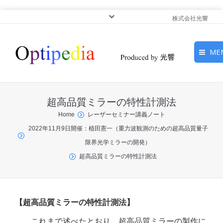
株式会社光響
ME
HOME
超高品質ミラーの特性計測法
ピックアップ
You are here:
Home
レーザーセミナー講義ノート
2022年11月9日開催：植田憲一（重力波観測のための超高品質量子
光基礎・光源
限界光学ミラーの開発）
光応用・アプリケーショ
超高品質ミラーの特性計測法
ン
サービス
【超高品質ミラーの特性計測法】
これまで述べたとおり、超高品質ミラーの製作に