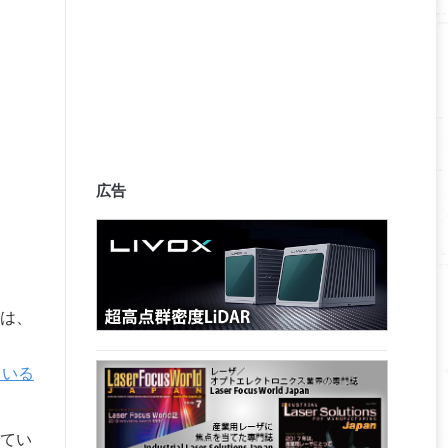
広告
は、
ている
てい