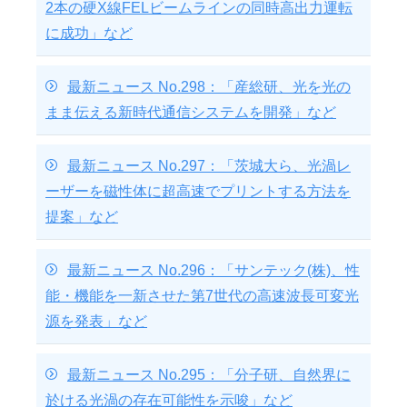
2本の硬X線FELビームラインの同時高出力運転
に成功」など
最新ニュース No.298：「産総研、光を光の
まま伝える新時代通信システムを開発」など
最新ニュース No.297：「茨城大ら、光渦レ
ーザーを磁性体に超高速でプリントする方法を
提案」など
最新ニュース No.296：「サンテック(株)、性
能・機能を一新させた第7世代の高速波長可変光
源を発表」など
最新ニュース No.295：「分子研、自然界に
於ける光渦の存在可能性を示唆」など