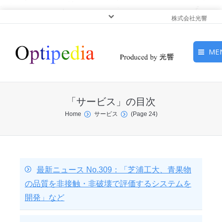
株式会社光響
ME
HOME
「
サービス
」の目次
ピックアップ
You are here:
Home
サービス
(Page 24)
光基礎・光源
光応用・アプリケーショ
ン
最新ニュース No.309：「芝浦工大、青果物
の品質を非接触・非破壊で評価するシステムを
サービス
開発」など