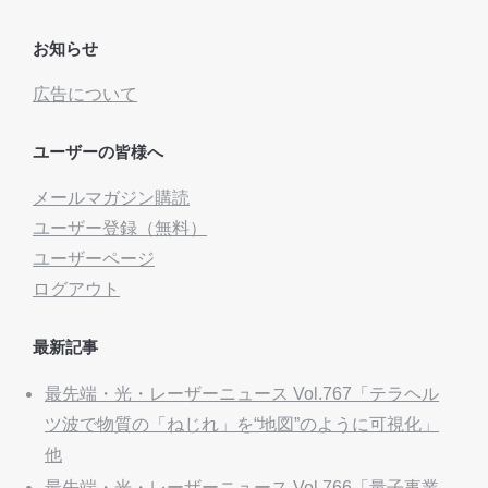
お知らせ
広告について
ユーザーの皆様へ
メールマガジン購読
ユーザー登録（無料）
ユーザーページ
ログアウト
最新記事
最先端・光・レーザーニュース Vol.767「テラヘル
ツ波で物質の「ねじれ」を“地図”のように可視化」
他
最先端・光・レーザーニュース Vol.766「量子事業