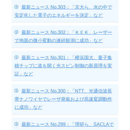
最新ニュース No.303：「京大ら、水の中で
安定化した電子のエネルギーを決定」など
最新ニュース No.302：「ＫＥＫ、レーザー
で地面の微小変動の連続観測に成功」など
最新ニュース No.301：「横浜国大、量子集
積チップに道を開く光スピン制御の新原理を実
証」など
最新ニュース No.300：「NTT、光通信波長
帯ナノワイヤでレーザ発振および高速変調動作
に成功」など
最新ニュース No.299：「理研ら、SACLAで