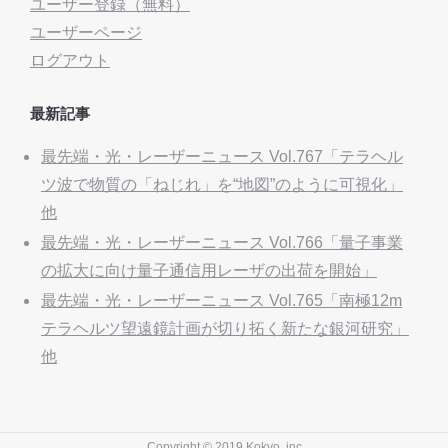
ユーザー登録（無料）
ユーザーページ
ログアウト
最新記事
最先端・光・レーザーニュース Vol.767「テラヘル
ツ波で物質の「ねじれ」を“地図”のように可視化」
他
最先端・光・レーザーニュース Vol.766「量子事業
の拡大に向け量子通信用レーザの出荷を開始」
最先端・光・レーザーニュース Vol.765「南極12m
テラヘルツ望遠鏡計画が切り拓く新たな銀河研究」
他
Copyright © 2019 Kokyo, inc