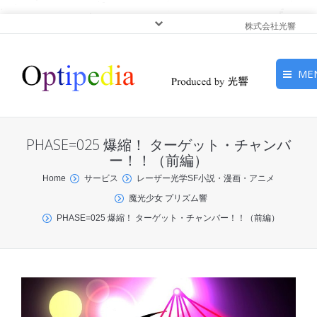
株式会社光響
ME
HOME
PHASE=025 爆縮！ ターゲット・チャンバ
ピックアップ
ー！！（前編）
You are here:
Home
サービス
レーザー光学SF小説・漫画・アニメ
光基礎・光源
魔光少女 プリズム響
PHASE=025 爆縮！ ターゲット・チャンバー！！（前編）
光応用・アプリケーショ
ン
サービス