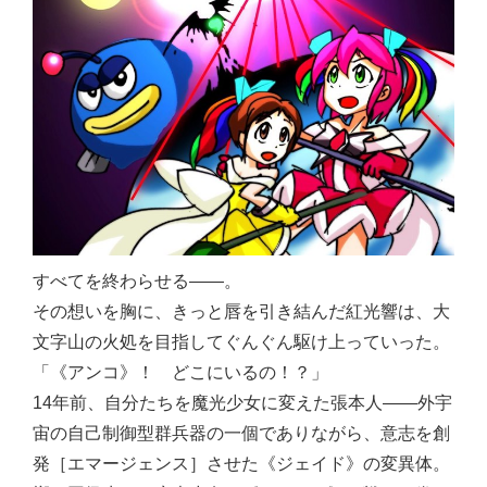
すべてを終わらせる——。
その想いを胸に、きっと唇を引き結んだ紅光響は、大
文字山の火処を目指してぐんぐん駆け上っていった。
「《アンコ》！ どこにいるの！？」
14年前、自分たちを魔光少女に変えた張本人——外宇
宙の自己制御型群兵器の一個でありながら、意志を創
発［エマージェンス］させた《ジェイド》の変異体。