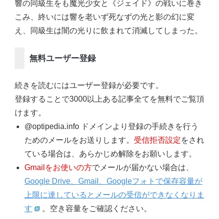
響の同級生をも魔光少女と《ジェイド》の戦いに巻き
こみ、終いには響を老いず死なずの光と影の幻に変
え、同級生は闇の光りに飲まれて消滅してしまった。
無料ユーザー登録
続きを読むにはユーザー登録が必要です。
登録することで3000以上ある記事全てを無料でご覧頂
けます。
@optipedia.info ドメインより登録の手続きを行う
ためのメールをお送りします。
受信拒否設定
をされ
ている場合は、あらかじめ解除をお願いします。
Gmailをお使いの方
でメールが届かない場合は、
Google Drive、Gmail、Googleフォトで保存容量が
上限に達しているとメールの受信ができなくなりま
す
。空き容量をご確認ください。