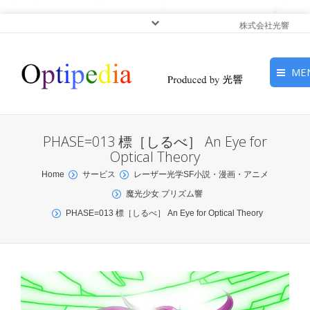
株式会社光響
ME
HOME
PHASE=013 標［しるべ］ An Eye for
ピックアップ
Optical Theory
You are here:
Home
サービス
レーザー光学SF小説・漫画・アニメ
光基礎・光源
魔光少女 プリズム響
PHASE=013 標［しるべ］ An Eye for Optical Theory
光応用・アプリケーショ
ン
サービス