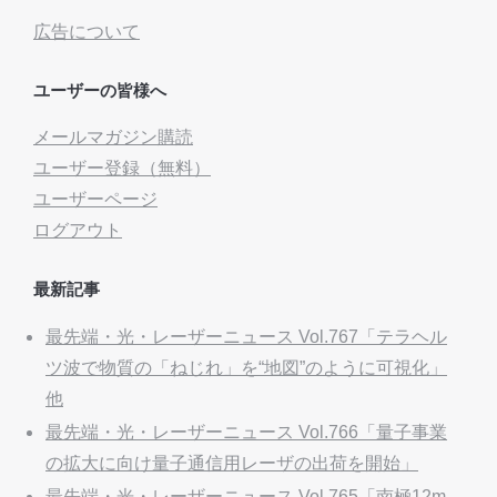
広告について
ユーザーの皆様へ
メールマガジン購読
ユーザー登録（無料）
ユーザーページ
ログアウト
最新記事
最先端・光・レーザーニュース Vol.767「テラヘル
ツ波で物質の「ねじれ」を“地図”のように可視化」
他
最先端・光・レーザーニュース Vol.766「量子事業
の拡大に向け量子通信用レーザの出荷を開始」
最先端・光・レーザーニュース Vol.765「南極12m