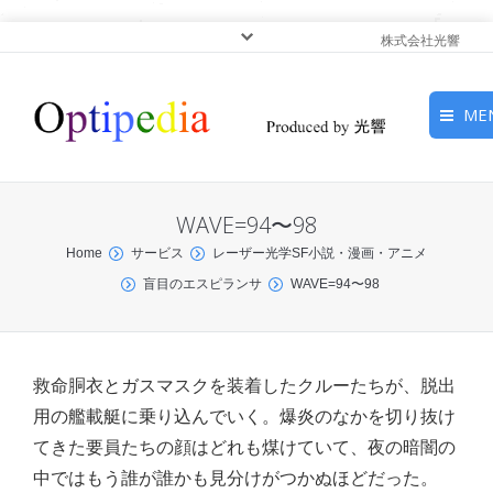
株式会社光響
ME
HOME
WAVE=94〜98
ピックアップ
You are here:
Home
サービス
レーザー光学SF小説・漫画・アニメ
盲目のエスピランサ
WAVE=94〜98
光基礎・光源
光応用・アプリケーショ
ン
救命胴衣とガスマスクを装着したクルーたちが、脱出
用の艦載艇に乗り込んでいく。爆炎のなかを切り抜け
サービス
てきた要員たちの顔はどれも煤けていて、夜の暗闇の
中ではもう誰が誰かも見分けがつかぬほどだった。