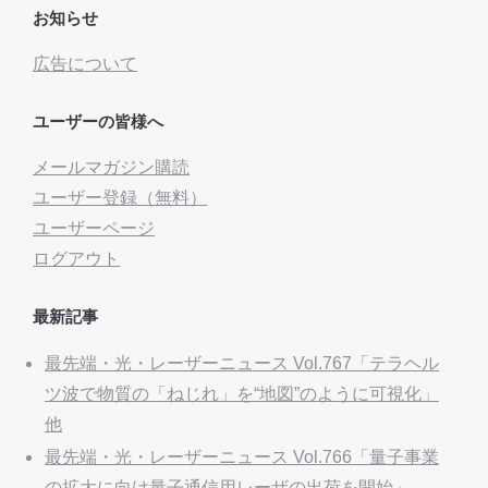
お知らせ
広告について
ユーザーの皆様へ
メールマガジン購読
ユーザー登録（無料）
ユーザーページ
ログアウト
最新記事
最先端・光・レーザーニュース Vol.767「テラヘル
ツ波で物質の「ねじれ」を“地図”のように可視化」
他
最先端・光・レーザーニュース Vol.766「量子事業
の拡大に向け量子通信用レーザの出荷を開始」