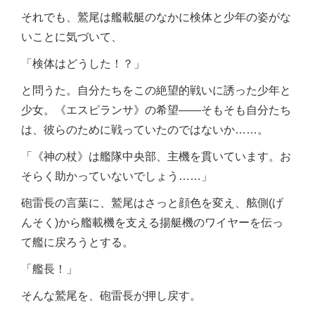
それでも、鷲尾は艦載艇のなかに検体と少年の姿がな
いことに気づいて、
「検体はどうした！？」
と問うた。自分たちをこの絶望的戦いに誘った少年と
少女。《エスピランサ》の希望――そもそも自分たち
は、彼らのために戦っていたのではないか……。
「《神の杖》は艦隊中央部、主機を貫いています。お
そらく助かっていないでしょう……」
砲雷長の言葉に、鷲尾はさっと顔色を変え、舷側(げ
んそく)から艦載機を支える揚艇機のワイヤーを伝っ
て艦に戻ろうとする。
「艦長！」
そんな鷲尾を、砲雷長が押し戻す。