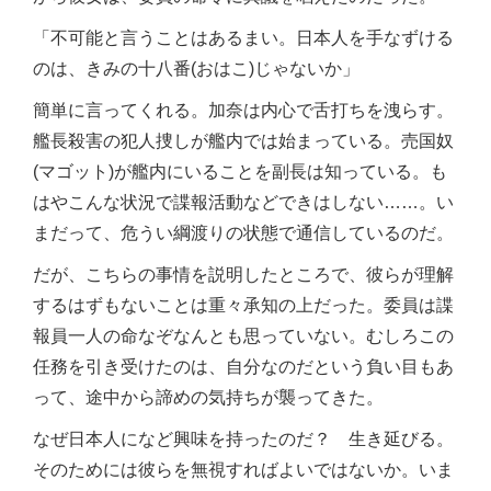
「不可能と言うことはあるまい。日本人を手なずける
のは、きみの十八番(おはこ)じゃないか」
簡単に言ってくれる。加奈は内心で舌打ちを洩らす。
艦長殺害の犯人捜しが艦内では始まっている。売国奴
(マゴット)が艦内にいることを副長は知っている。も
はやこんな状況で諜報活動などできはしない……。い
まだって、危うい綱渡りの状態で通信しているのだ。
だが、こちらの事情を説明したところで、彼らが理解
するはずもないことは重々承知の上だった。委員は諜
報員一人の命なぞなんとも思っていない。むしろこの
任務を引き受けたのは、自分なのだという負い目もあ
って、途中から諦めの気持ちが襲ってきた。
なぜ日本人になど興味を持ったのだ？ 生き延びる。
そのためには彼らを無視すればよいではないか。いま