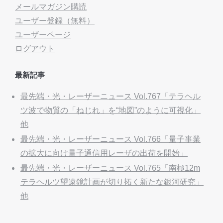
メールマガジン購読
ユーザー登録（無料）
ユーザーページ
ログアウト
最新記事
最先端・光・レーザーニュース Vol.767「テラヘル
ツ波で物質の「ねじれ」を“地図”のように可視化」
他
最先端・光・レーザーニュース Vol.766「量子事業
の拡大に向け量子通信用レーザの出荷を開始」
最先端・光・レーザーニュース Vol.765「南極12m
テラヘルツ望遠鏡計画が切り拓く新たな銀河研究」
他