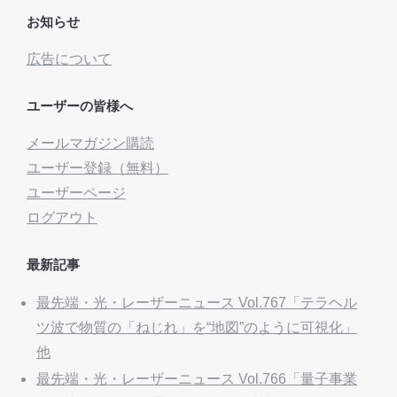
お知らせ
広告について
ユーザーの皆様へ
メールマガジン購読
ユーザー登録（無料）
ユーザーページ
ログアウト
最新記事
最先端・光・レーザーニュース Vol.767「テラヘル
ツ波で物質の「ねじれ」を“地図”のように可視化」
他
最先端・光・レーザーニュース Vol.766「量子事業