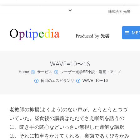
株式会社光響
ME
HOME
WAVE=10〜16
ピックアップ
You are here:
Home
サービス
レーザー光学SF小説・漫画・アニメ
盲目のエスピランサ
WAVE=10〜16
光基礎・光源
光応用・アプリケーショ
ン
老教師の抑揚(よくよう)のない声が、とうとうとつづ
いていた。昼食後の講義はただでさえ眠気を誘うの
サービス
に、聞き手の関心などいっさい無視した難解な講釈
は、それに拍車をかけてくれる。奥歯であくびをかみ