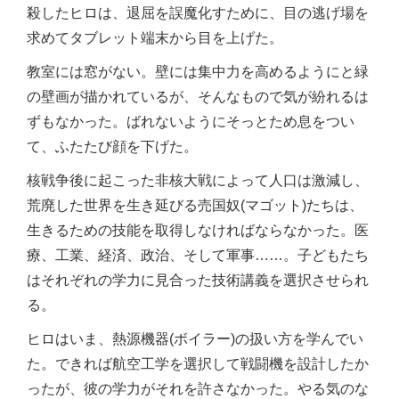
殺したヒロは、退屈を誤魔化すために、目の逃げ場を
求めてタブレット端末から目を上げた。
教室には窓がない。壁には集中力を高めるようにと緑
の壁画が描かれているが、そんなもので気が紛れるは
ずもなかった。ばれないようにそっとため息をつい
て、ふたたび顔を下げた。
核戦争後に起こった非核大戦によって人口は激減し、
荒廃した世界を生き延びる売国奴(マゴット)たちは、
生きるための技能を取得しなければならなかった。医
療、工業、経済、政治、そして軍事……。子どもたち
はそれぞれの学力に見合った技術講義を選択させられ
る。
ヒロはいま、熱源機器(ボイラー)の扱い方を学んでい
た。できれば航空工学を選択して戦闘機を設計したか
ったが、彼の学力がそれを許さなかった。やる気のな