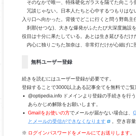
そのなかで唯一、特殊硬化ガラスを隔てた向こう側
冗談じゃない。日本人たちと心中するつもりはない
入り口へ向かった。背後でどこに行くと問う野島主
刹那(せつな)、大きな爆発がふたたび大深度施設を
役目は十分に果たしている。あとは生き延びるだけ
内心に独りごちた加奈は、非常灯だけが心細げに
無料ユーザー登録
続きを読むにはユーザー登録が必要です。
登録することで3000以上ある記事全てを無料でご
@optipedia.info ドメインより登録の手続
あらかじめ解除をお願いします。
Gmailをお使いの方
でメールが届かない場合は、
とメールの受信ができなくなります
。空き容量
※
ログインパスワードをメールにてお送りします。