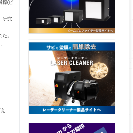
標(ビ
、研究
れた。
る。
応え