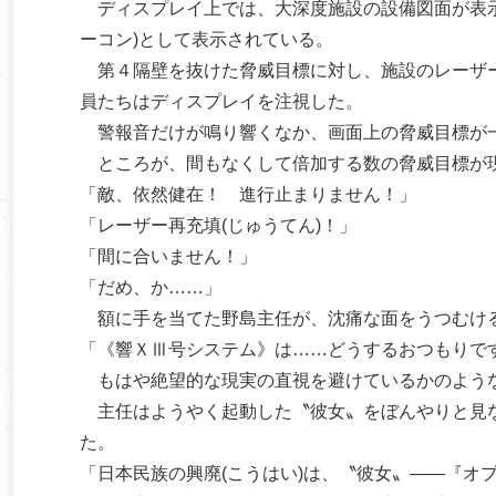
ディスプレイ上では、大深度施設の設備図面が表示
ーコン)として表示されている。
第４隔壁を抜けた脅威目標に対し、施設のレーザー
員たちはディスプレイを注視した。
警報音だけが鳴り響くなか、画面上の脅威目標が一
ところが、間もなくして倍加する数の脅威目標が現
「敵、依然健在！ 進行止まりません！」
「レーザー再充填(じゅうてん)！」
「間に合いません！」
「だめ、か……」
額に手を当てた野島主任が、沈痛な面をうつむけ
「《響ＸⅢ号システム》は……どうするおつもりで
もはや絶望的な現実の直視を避けているかのよう
主任はようやく起動した〝彼女〟をぼんやりと見な
た。
「日本民族の興廃(こうはい)は、〝彼女〟――『オ