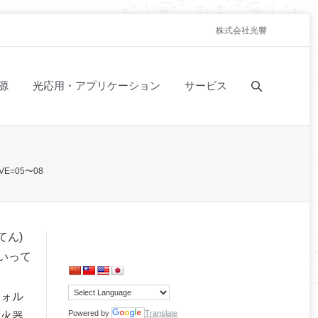
株式会社光響
源
光応用・アプリケーション
サービス
VE=05〜08
てん)
いって
フォル
Powered by
Translate
重火器