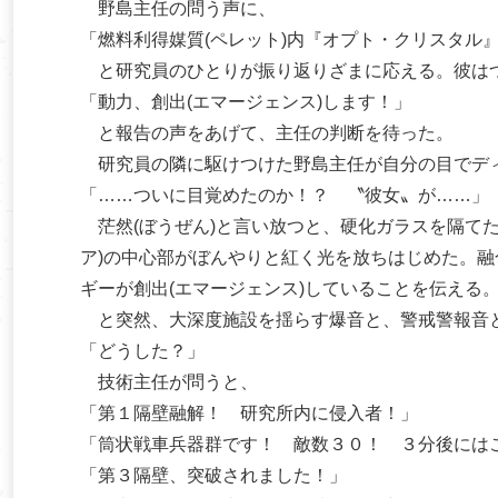
野島主任の問う声に、
「燃料利得媒質(ペレット)内『オプト・クリスタル
と研究員のひとりが振り返りざまに応える。彼は
「動力、創出(エマージェンス)します！」
と報告の声をあげて、主任の判断を待った。
研究員の隣に駆けつけた野島主任が自分の目でデ
「……ついに目覚めたのか！？ 〝彼女〟が……」
茫然(ぼうぜん)と言い放つと、硬化ガラスを隔てた
ア)の中心部がぼんやりと紅く光を放ちはじめた。
ギーが創出(エマージェンス)していることを伝える
と突然、大深度施設を揺らす爆音と、警戒警報音
「どうした？」
技術主任が問うと、
「第１隔壁融解！ 研究所内に侵入者！」
「筒状戦車兵器群です！ 敵数３０！ ３分後には
「第３隔壁、突破されました！」