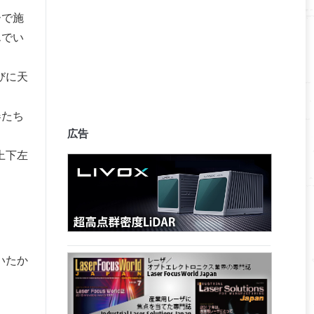
ーで施
んでい
びに天
器たち
広告
上下左
いたか