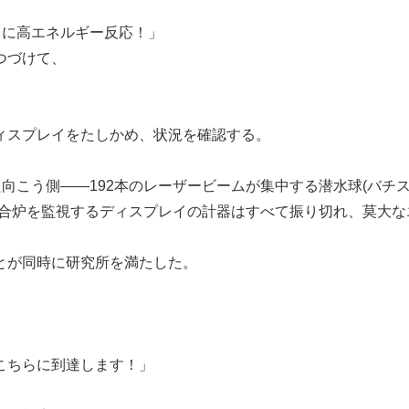
』に高エネルギー反応！」
つづけて、
ィスプレイをたしかめ、状況を確認する。
向こう側――192本のレーザービームが集中する潜水球(バチ
融合炉を監視するディスプレイの計器はすべて振り切れ、莫大な
。
とが同時に研究所を満たした。
こちらに到達します！」