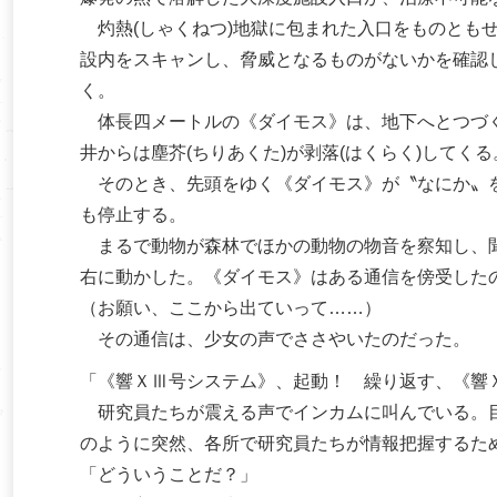
灼熱(しゃくねつ)地獄に包まれた入口をものとも
設内をスキャンし、脅威となるものがないかを確認し
く。
体長四メートルの《ダイモス》は、地下へとつづく
井からは塵芥(ちりあくた)が剥落(はくらく)してくる
そのとき、先頭をゆく《ダイモス》が〝なにか〟を
も停止する。
まるで動物が森林でほかの動物の物音を察知し、聞
右に動かした。《ダイモス》はある通信を傍受した
（お願い、ここから出ていって……）
その通信は、少女の声でささやいたのだった。
「《響ＸⅢ号システム》、起動！ 繰り返す、《響
研究員たちが震える声でインカムに叫んでいる。目
のように突然、各所で研究員たちが情報把握するた
「どういうことだ？」