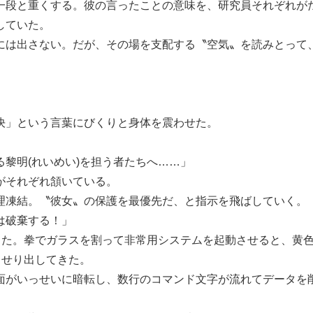
段と重くする。彼の言ったことの意味を、研究員それぞれが
していた。
は出さない。だが、その場を支配する〝空気〟を読みとって
決」という言葉にびくりと身体を震わせた。
黎明(れいめい)を担う者たちへ……」
がそれぞれ頷いている。
凍結。〝彼女〟の保護を最優先だ、と指示を飛ばしていく。
は破棄する！」
した。拳でガラスを割って非常用システムを起動させると、黄
らせり出してきた。
がいっせいに暗転し、数行のコマンド文字が流れてデータを