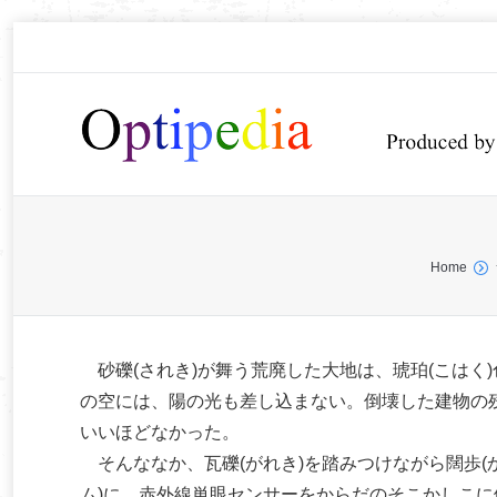
You are here:
Home
砂礫(されき)が舞う荒廃した大地は、琥珀(こはく)
の空には、陽の光も差し込まない。倒壊した建物の残
いいほどなかった。
そんななか、瓦礫(がれき)を踏みつけながら闊歩(
ム)に、赤外線単眼センサーをからだのそこかしこに