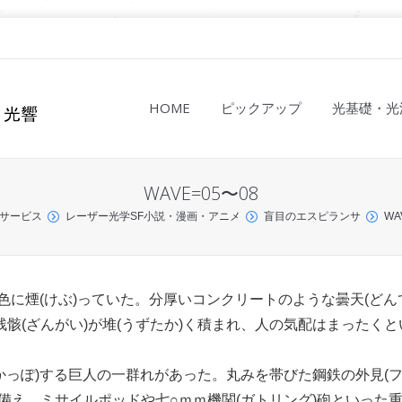
HOME
ピックアップ
光基礎・光
WAVE=05〜08
サービス
レーザー光学SF小説・漫画・アニメ
盲目のエスピランサ
WA
色に煙(けぶ)っていた。分厚いコンクリートのような曇天(どん
骸(ざんがい)が堆(うずたか)く積まれ、人の気配はまったくと
かっぽ)する巨人の一群れがあった。丸みを帯びた鋼鉄の外見(
備え、ミサイルポッドや七○ｍｍ機関(ガトリング)砲といった