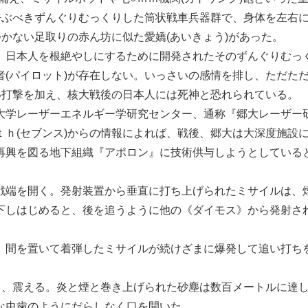
呼ぶべきずんぐりむっくりした筒状戦車兵器群で、身体を左右
つかない足取りの赤ん坊に似た愛嬌(あいきょう)があった。
日本人を根絶やしにするために開発されたそのずんぐりむっ
(パイロット)が存在しない。いっさいの感情を排し、ただた
い打撃を加え、核大戦後の日本人には死神と恐れられている。
学レーザーエネルギー学研究センター、通称『郷大レーザー
ｈ(セブンス)からの情報によれば、戦後、郷大は大深度施設
再興を図る地下組織『アポロン』に技術供与しようとしている
戦端を開く。発射装置から垂直に打ち上げられたミサイルは、
下しはじめると、後を追うように他の《ダイモス》から発射さ
間を置いて着弾したミサイルが続けざまに爆発して追い打ち
き、震える。炎と煙と巻き上げられた砂塵は数百メートルに達
な虫歯のようにだらしなく口を開いた。