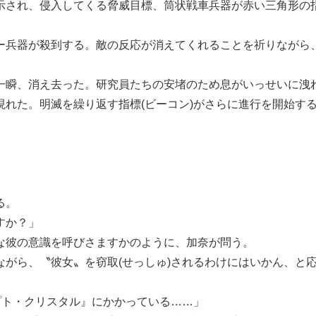
され、侵入してくる脅威目標、筒状戦車兵器が赤い三角形の指
兵器が殺到する。敵の反応が消えてくれることを祈りながら
瞬、消え去った。研究員たちの安堵のため息がいっせいに洩
れた。明滅を繰り返す指標(ビーコン)がさらに進行を開始す
る。
すか？」
な彼の意識を呼びさますかのように、加奈が問う。
がら、〝彼女〟を窃取(せっしゅ)されるわけにはいかん、と
プト・クリスタル』にかかっている……」