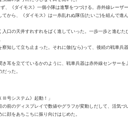
せず、《ダイモス》一個小隊は進撃をつづける。赤外線レーザ
てから、《ダイモス》は一糸乱れぬ隊伍(たいご)を組んで進
入口の天井すれすれをばく進していった。一歩一歩と進むた
。
察知して立ち止まった。それに倣(なら)って、後続の戦車兵
き耳を立てているかのように、戦車兵器は赤外線センサーを
のだった。
ＸⅢ号システム》起動！」
の前のディスプレイで数値やグラフが変動しだして、活気づ
めに顔をあちこちに振り向けはじめた。