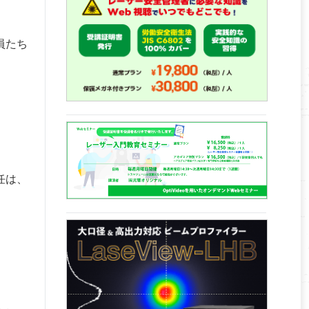
員たち
任は、