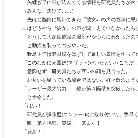
矢継ぎ早に飛び込んでくる情報を研究員たちが次
（みんな、逃げて……）
先ほど脳内に響いてきた〝彼女〟の声の意味に思い
にはどうやら〝彼女〟の声が聞こえていなかったら
「どうして大深度施設の場所がやつらにわかったの
と動揺を装ってつぶやいた。
野島主任は老眼鏡をはずして厳しい表情を作って
「このなかに売国奴(マゴット)がいたということだ
意図せず、研究員たちが互いの顔を見合った。
お互いを疑っている場合ではない。好々爺のような
「レーザー最大出力！ 敵が第４隔壁を突破したら
と命令した。
「はい！」
研究員が操作盤(コンソール)に取り付いて、手早
「敵、第４隔壁、突破！ 来ます！」
「発射！」