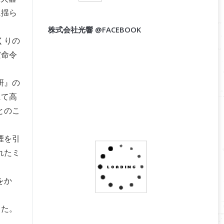
に揺ら
株式会社光響 @FACEBOOK
くりの
だ命令
研』の
にて高
とのこ
煙を引
れたミ
をか
した。