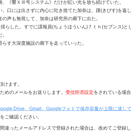
、《響ＸⅢ号システム》だけが紅い光を放ち続けていた。
。口には出さずに内心に吐き捨てた加奈は、踵(きびす)を返
任の声も無視して、加奈は研究所の廊下に出た。
揺らした。すでに諜報員(ちょうほういん)７ｔｈ(セブンス)と
だ。
照らす大深度施設の廊下を走っていった。
覧頂けます。
きを行うためのメールをお送りします。
受信拒否設定
をされている場合
Google Drive、Gmail、Googleフォトで保存容量が上限に達し
をご確認ください。
間違ったメールアドレスで登録された場合は、改めてご登録し