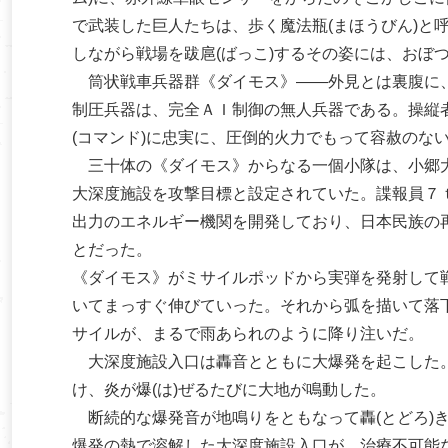
で武装した巨人たちは、歩く魔法瓶(まほうびん)と
しながら戦場を跋扈(ばっこ)するその姿には、おぼ
筒状戦車兵器群《ダイモス》――外見とは裏腹に、
制圧兵器は、完全ＡＩ制御の無人兵器である。操縦者
(コマンド)に忠実に、圧倒的火力でもって容赦のな
三十体の《ダイモス》からなる一個小隊は、小郷大
大深度施設を攻撃目標と設定されていた。諜報員７ｔ
出力のエネルギー機関を開発しており、日本民族の
とだった。
《ダイモス》がミサイルポッドから実弾を発射して
いてまっすぐ伸びていった。それから弧を描いて落
サイルが、まるで雨あられのように降り注いだ。
大深度施設入口は轟音とともに大爆発を起こした。
け、炎が爆(は)ぜるたびに大地が鳴動した。
断続的な爆発音が地鳴りをともなって轟(とどろ)
爆発の熱で溶解した大深度施設入口が、治療不可能