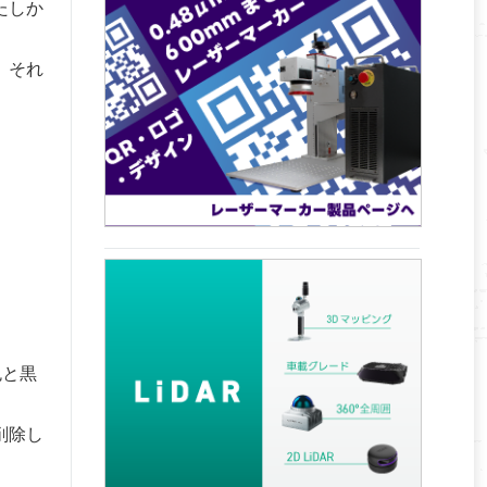
たしか
、それ
色と黒
削除し