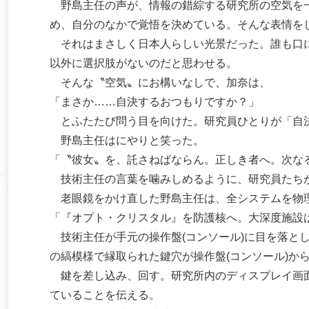
野島主任の声が、情報の錯綜する研究所の空気を一
め、自分のなかで覚悟を決めている。そんな表情を
それはまさしく日本人らしい光景だった。誰も口に
以外に選択肢がないのだと思わせる。
そんな〝空気〟にお構いなしで、加奈は、
「まさか……自決するおつもりですか？」
とふたたび問う目を向けた。研究員ひとりが「自
野島主任はにやりと笑った。
「〝彼女〟を、託さねばならん。正しき者へ。次なる
技術主任の言葉を噛みしめるように、研究員たち
老眼鏡をかけ直した野島主任は、全システムを物理
「『オプト・クリスタル』を防護核へ。大深度施設
技術主任が手元の操作盤(コンソール)に目を落と
の縞模様で縁取られた鍵穴が操作盤(コンソール)か
鍵を差し込み、回す。研究所内のディスプレイ画面
ていることを伝える。