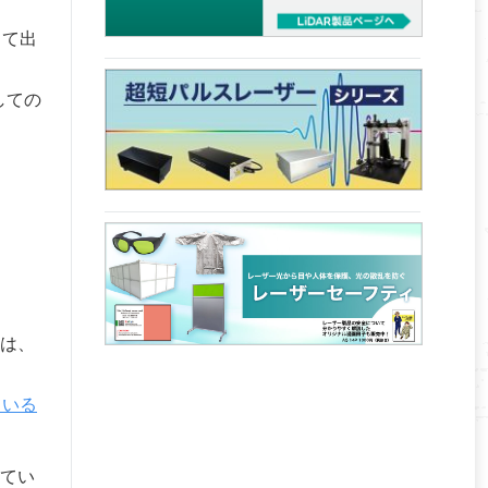
して出
しての
は、
ている
てい