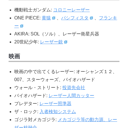
機動戦士ガンダム:
コロニーレーザー
ONE PIECE:
黄猿
、
パシフィスタ
、
フランキ
ー
AKIRA: SOL（ソル）、レーザー衛星兵器
20世紀少年:
レーザー銃
映画
映画の中で出てくるレーザー: オーシャンズ１２、
007、スターウォーズ、バイオハザード
ウォール・ストリート:
投資先会社
バイオハザード:
レーザー人間カッター
プレデター:
レーザー照準器
ザ・ロック:
入者検知システム
ゴジラ対メカゴジラ:
メカゴジラ等の動力源、レー
ザー核融合