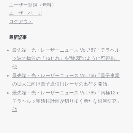
ユーザー登録（無料）
ユーザーページ
ログアウト
最新記事
最先端・光・レーザーニュース Vol.767「テラヘル
ツ波で物質の「ねじれ」を“地図”のように可視化」
他
最先端・光・レーザーニュース Vol.766「量子事業
の拡大に向け量子通信用レーザの出荷を開始」
最先端・光・レーザーニュース Vol.765「南極12m
テラヘルツ望遠鏡計画が切り拓く新たな銀河研究」
他