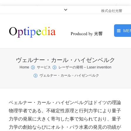
株式会社光響
ME
HOME
ヴェルナー・カール・ハイゼンベルク
ピックアップ
You are here:
Home
サービス
レーザーの発明 – Laser invention
ヴェルナー・カール・ハイゼンベルク
光基礎・光源
光応用・アプリケーショ
ン
ベェルナー・カール・ハイゼンベルグはドイツの理論
物理学者である。不確定性原理と行列力学により量子
サービス
力学の発展に大きく寄与した事で知られており、量子
力学の創始ならびにオルト・パラ水素の発見の功績が