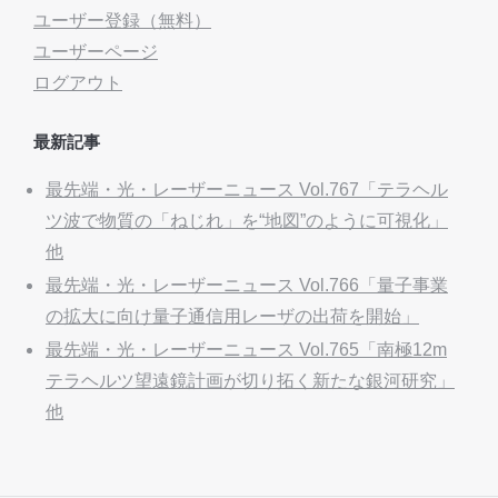
ユーザー登録（無料）
ユーザーページ
ログアウト
最新記事
最先端・光・レーザーニュース Vol.767「テラヘル
ツ波で物質の「ねじれ」を“地図”のように可視化」
他
最先端・光・レーザーニュース Vol.766「量子事業
の拡大に向け量子通信用レーザの出荷を開始」
最先端・光・レーザーニュース Vol.765「南極12m
テラヘルツ望遠鏡計画が切り拓く新たな銀河研究」
他