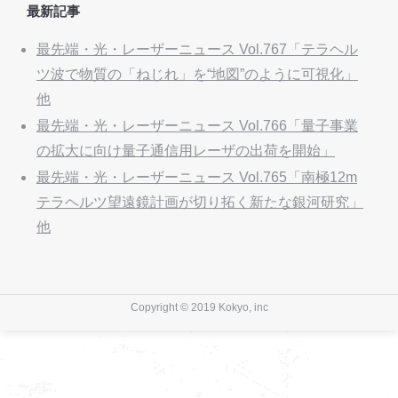
最新記事
最先端・光・レーザーニュース Vol.767「テラヘル
ツ波で物質の「ねじれ」を“地図”のように可視化」
他
最先端・光・レーザーニュース Vol.766「量子事業
の拡大に向け量子通信用レーザの出荷を開始」
最先端・光・レーザーニュース Vol.765「南極12m
テラヘルツ望遠鏡計画が切り拓く新たな銀河研究」
他
Copyright © 2019 Kokyo, inc