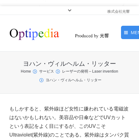
株式会社光響
ME
HOME
ヨハン・ヴィルヘルム・リッター
ピックアップ
You are here:
Home
サービス
レーザーの発明 – Laser invention
ヨハン・ヴィルヘルム・リッター
光基礎・光源
光応用・アプリケーショ
ン
もしかすると、紫外線ほど女性に嫌われている電磁波
はないかもしれない。美容品や日傘などでUVカット
サービス
という表記をよく目にするが、このUVこそ
Ultraviolet(紫外線)のことである。紫外線はタンパク質