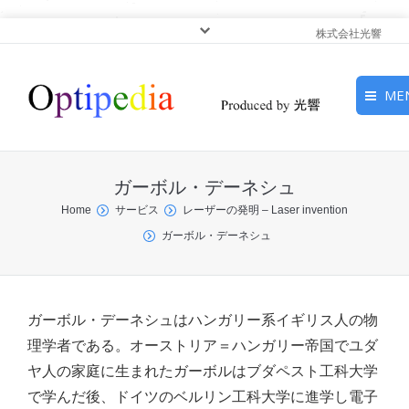
株式会社光響
ME
HOME
ガーボル・デーネシュ
ピックアップ
You are here:
Home
サービス
レーザーの発明 – Laser invention
ガーボル・デーネシュ
光基礎・光源
光応用・アプリケーショ
ン
ガーボル・デーネシュはハンガリー系イギリス人の物
理学者である。オーストリア＝ハンガリー帝国でユダ
サービス
ヤ人の家庭に生まれたガーボルはブダペスト工科大学
で学んだ後、ドイツのベルリン工科大学に進学し電子