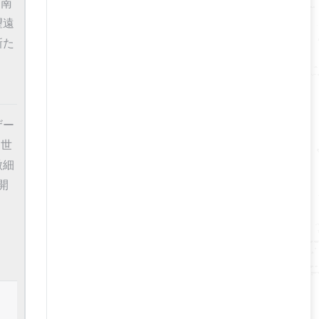
「南
望遠
新た
ザー
「世
微細
開