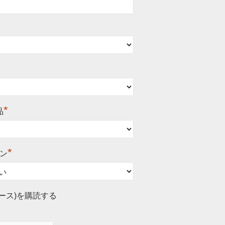
*
品
*
ン
ース)を購読する