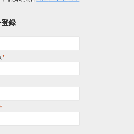
ー登録
*
*
ス
*