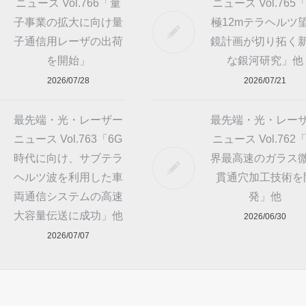
ニュース Vol.766「量
ニュース Vol.765
子事業の拡大に向け量
極12mテラヘルツ
子通信用レーザの出荷
鏡計画が切り拓く
を開始」
な銀河研究」他
2026/07/28
2026/07/21
最先端・光・レーザー
最先端・光・レー
ニュース Vol.763「6G
ニュース Vol.762
時代に向け、サブテラ
界最高速のガラス
ヘルツ波を利用した車
貫通穴加工技術を
両通信システムの高速
発」他
大容量伝送に成功」他
2026/06/30
2026/07/07