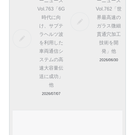
ーニュース
ーニュース
Vol.763「6G
Vol.762「世
時代に向
界最高速の
け、サブテ
ガラス微細
ラヘルツ波
貫通穴加工
を利用した
技術を開
車両通信シ
発」他
ステムの高
2026/06/30
速大容量伝
送に成功」
他
2026/07/07