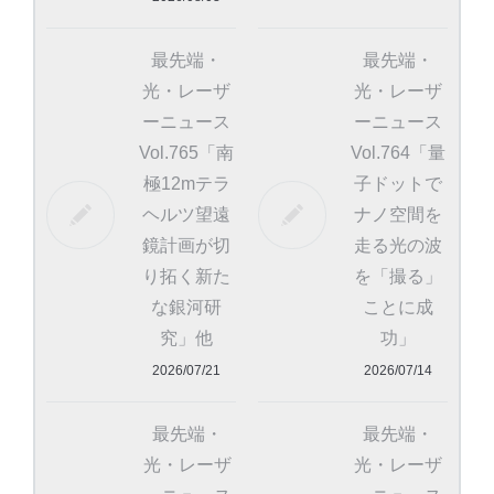
最先端・
最先端・
光・レーザ
光・レーザ
ーニュース
ーニュース
Vol.765「南
Vol.764「量
極12mテラ
子ドットで
ヘルツ望遠
ナノ空間を
鏡計画が切
走る光の波
り拓く新た
を「撮る」
な銀河研
ことに成
究」他
功」
2026/07/21
2026/07/14
最先端・
最先端・
光・レーザ
光・レーザ