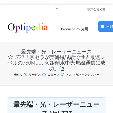
株式会社光響
ME
HOME
最先端・光・レーザーニュース
ピックアップ
Vol.727「京セラが実海域試験で世界最速レ
ベルの750Mbps 短距離水中光無線通信に成
功」他
光基礎・光源
You are here:
Home
サービス
ニュース
メルマガバックナンバー
光応用・アプリケーショ
ン
サービス
最先端・光・レーザーニュー