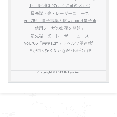
れ」を“地図”のように可視化」他
最先端・光・レーザーニュース
Vol.766「量子事業の拡大に向け量子通
信用レーザの出荷を開始」
最先端・光・レーザーニュース
Vol.765「南極12mテラヘルツ望遠鏡計
画が切り拓く新たな銀河研究」他
Copyright © 2019 Kokyo, inc