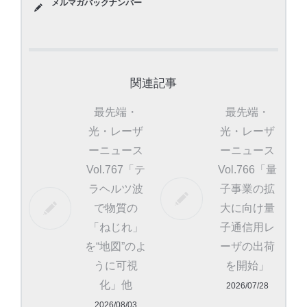
メルマガバックナンバー
関連記事
最先端・
最先端・
光・レーザ
光・レーザ
ーニュース
ーニュース
Vol.767「テ
Vol.766「量
ラヘルツ波
子事業の拡
で物質の
大に向け量
「ねじれ」
子通信用レ
を“地図”のよ
ーザの出荷
うに可視
を開始」
化」他
2026/07/28
2026/08/03