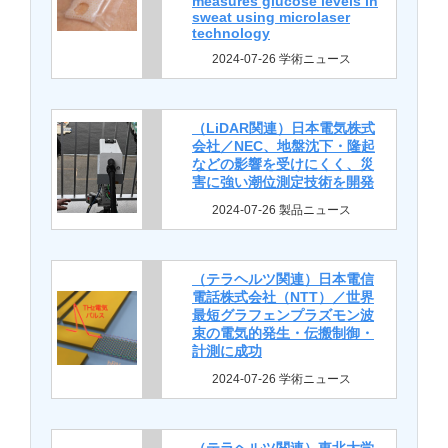
measures glucose levels in
sweat using microlaser
technology
2024-07-26 学術ニュース
（LiDAR関連）日本電気株式
会社／NEC、地盤沈下・隆起
などの影響を受けにくく、災
害に強い潮位測定技術を開発
2024-07-26 製品ニュース
（テラヘルツ関連）日本電信
電話株式会社（NTT）／世界
最短グラフェンプラズモン波
束の電気的発生・伝搬制御・
計測に成功
2024-07-26 学術ニュース