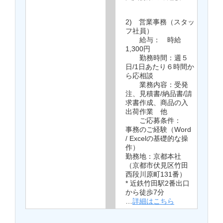
2) 営業事務（スタッ
フ社員）
給与： 時給
1,300円
勤務時間：週５
日/1日あたり６時間か
ら応相談
業務内容：受発
注、見積書/納品書/請
求書作成、商品の入
出荷作業 他
ご応募条件：
事務のご経験（Word
/ Excelの基礎的な操
作）
勤務地：京都本社
（京都市伏見区竹田
西段川原町131番）
* 近鉄竹田駅2番出口
から徒歩7分
…
詳細はこちら