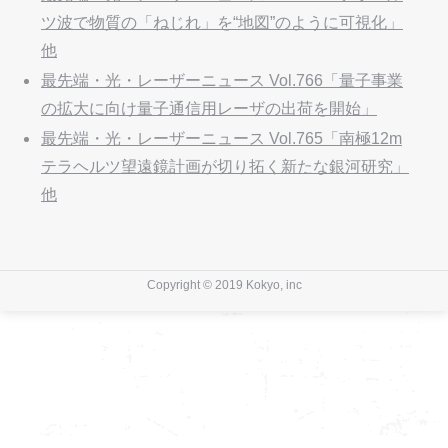
ツ波で物質の「ねじれ」を“地図”のように可視化」
他
最先端・光・レーザーニュース Vol.766「量子事業
の拡大に向け量子通信用レーザの出荷を開始」
最先端・光・レーザーニュース Vol.765「南極12m
テラヘルツ望遠鏡計画が切り拓く新たな銀河研究」
他
Copyright © 2019 Kokyo, inc