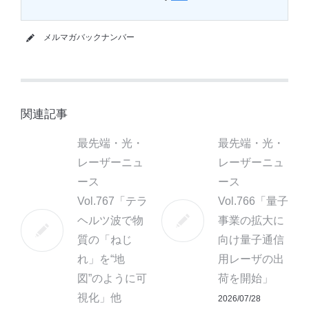
メルマガバックナンバー
関連記事
最先端・光・
最先端・光・
レーザーニュ
レーザーニュ
ース
ース
Vol.767「テラ
Vol.766「量子
ヘルツ波で物
事業の拡大に
質の「ねじ
向け量子通信
れ」を“地
用レーザの出
図”のように可
荷を開始」
視化」他
2026/07/28