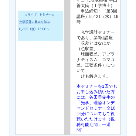
イコ 代表取締役 牛山
善太氏（工学博士）
申込締切：（第3回
講座）8／21（水）18
時
光学設計セミナー
であり、第3回講座
「収差とはなにか
（色収差、
球面収差、アプラ
ナティズム、コマ収
差、正弦条件）につ
いて、
ひも解きます。
本セミナーを1回でも
お申し込み頂いた方
には、谷田貝先生の
「光学」理論オンデ
マンドセミナー全10
回分についてもご視
聴いただけます（視
聴可能期間：一週
間）