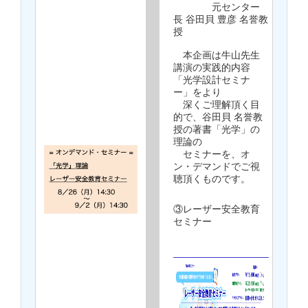
元センター
長 谷田貝 豊彦 名誉教
授
本企画は牛山先生
講演の実践的内容
「光学設計セミナ
ー」をより
深くご理解頂く目
的で、谷田貝 名誉教
授の著書「光学」の
理論の
セミナーを、オ
ン・デマンドでご視
聴頂くものです。
③レーザー安全教育
セミナー