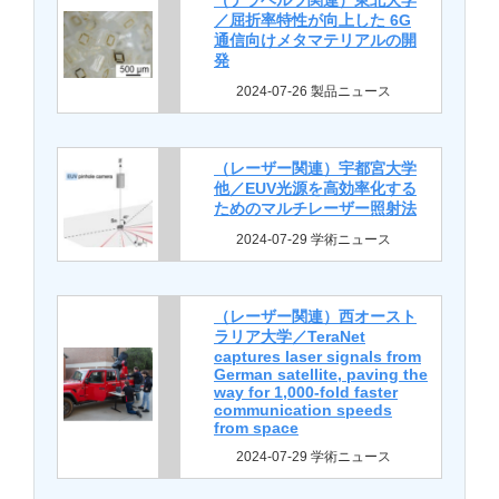
（テラヘルツ関連）東北大学
／屈折率特性が向上した 6G
通信向けメタマテリアルの開
発
2024-07-26 製品ニュース
（レーザー関連）宇都宮大学
他／EUV光源を高効率化する
ためのマルチレーザー照射法
2024-07-29 学術ニュース
（レーザー関連）西オースト
ラリア大学／TeraNet
captures laser signals from
German satellite, paving the
way for 1,000-fold faster
communication speeds
from space
2024-07-29 学術ニュース