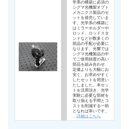
学系の構築に必須の
シグマ光機製オプト
メカニクス製品のセ
ットを発売していま
す。光学系の構築に
はミラーホルダーや
ロッド、ロッドスタ
ンドなどが数多くの
部品の手配が必要に
なります。光響では
シグマ光機製品の中
でご使用頻度の高い
部品を組み合わせ、
定価よりも大幅にお
安く、お求めやすく
したセットを用意い
たしました。本セッ
トを活用頂き、光学
実験に必要な部材を
取り揃える手間とコ
ストを削減する一助
となれば幸いです。
…
詳細はこちら