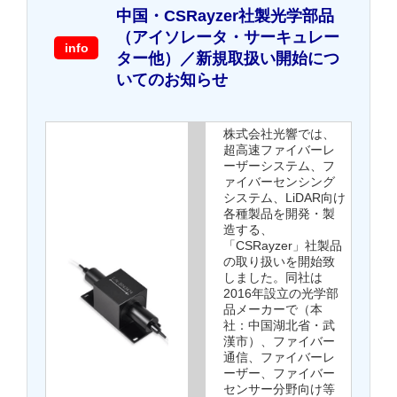
中国・CSRayzer社製光学部品
（アイソレータ・サーキュレー
info
ター他）／新規取扱い開始につ
いてのお知らせ
株式会社光響では、
超高速ファイバーレ
ーザーシステム、フ
ァイバーセンシング
システム、LiDAR向け
各種製品を開発・製
造する、
「CSRayzer」社製品
の取り扱いを開始致
しました。同社は
2016年設立の光学部
品メーカーで（本
社：中国湖北省・武
漢市）、ファイバー
通信、ファイバーレ
ーザー、ファイバー
センサー分野向け等