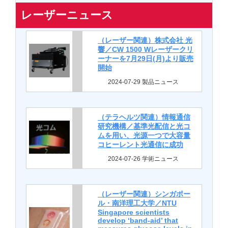
レーザーニュース
（レーザー関連）株式会社 光
響／CW 1500 Wレーザークリ
ーナーを7月29日(月)より販売
開始
2024-07-29 製品ニュース
（テラヘルツ関連）情報通信
研究機構／基準光配信と光コ
ムを用い、光源一つで大容量
コヒーレント光通信に成功
2024-07-26 学術ニュース
（レーザー関連）シンガポー
ル・南洋理工大学／NTU
Singapore scientists
develop ‘band-aid’ that