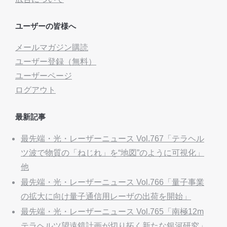
ユーザーの皆様へ
メールマガジン購読
ユーザー登録（無料）
ユーザーページ
ログアウト
最新記事
最先端・光・レーザーニュース Vol.767「テラヘル
ツ波で物質の「ねじれ」を“地図”のように可視化」
他
最先端・光・レーザーニュース Vol.766「量子事業
の拡大に向け量子通信用レーザの出荷を開始」
最先端・光・レーザーニュース Vol.765「南極12m
テラヘルツ望遠鏡計画が切り拓く新たな銀河研究」