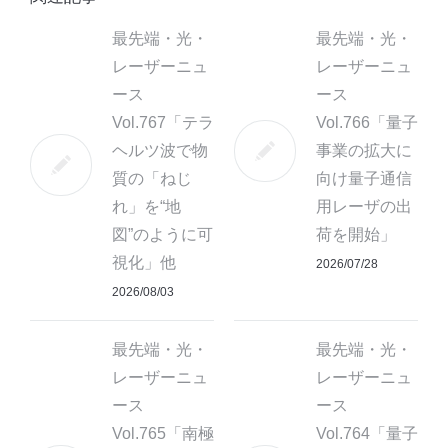
最先端・光・
最先端・光・
レーザーニュ
レーザーニュ
ース
ース
Vol.767「テラ
Vol.766「量子
ヘルツ波で物
事業の拡大に
質の「ねじ
向け量子通信
れ」を“地
用レーザの出
図”のように可
荷を開始」
視化」他
2026/07/28
2026/08/03
最先端・光・
最先端・光・
レーザーニュ
レーザーニュ
ース
ース
Vol.765「南極
Vol.764「量子