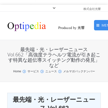
株式会社光響
ME
HOME
最先端・光・レーザーニュース
ピックアップ
Vol.662「高強度テラヘルツ電流が引き起こ
す特異な超伝導スイッチング動作の発見」
など
光基礎・光源
You are here:
Home
サービス
ニュース
メルマガバックナンバー
光応用・アプリケーショ
ン
サービス
最先端・光・レーザーニュー