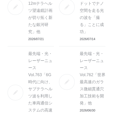
12mテラヘル
ドットでナノ
ツ望遠鏡計画
空間を走る光
が切り拓く新
の波を「撮
たな銀河研
る」ことに成
究」他
功」
2026/07/21
2026/07/14
最先端・光・
最先端・光・
レーザーニュ
レーザーニュ
ース
ース
Vol.763「6G
Vol.762「世界
時代に向け、
最高速のガラ
サブテラヘル
ス微細貫通穴
ツ波を利用し
加工技術を開
た車両通信シ
発」他
ステムの高速
2026/06/30