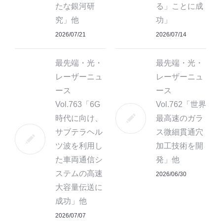
たな銀河研
る」ことに成
究」他
功」
2026/07/21
2026/07/14
最先端・光・
最先端・光・
レーザーニュ
レーザーニュ
ース
ース
Vol.763「6G
Vol.762「世界
時代に向け、
最高速のガラ
サブテラヘル
ス微細貫通穴
ツ波を利用し
加工技術を開
た車両通信シ
発」他
ステムの高速
2026/06/30
大容量伝送に
成功」他
2026/07/07