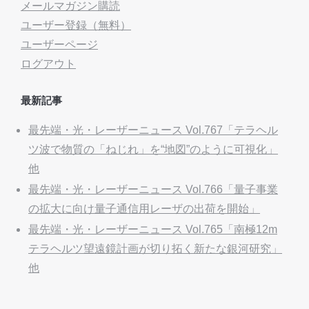
メールマガジン購読
ユーザー登録（無料）
ユーザーページ
ログアウト
最新記事
最先端・光・レーザーニュース Vol.767「テラヘル
ツ波で物質の「ねじれ」を“地図”のように可視化」
他
最先端・光・レーザーニュース Vol.766「量子事業
の拡大に向け量子通信用レーザの出荷を開始」
最先端・光・レーザーニュース Vol.765「南極12m
テラヘルツ望遠鏡計画が切り拓く新たな銀河研究」
他