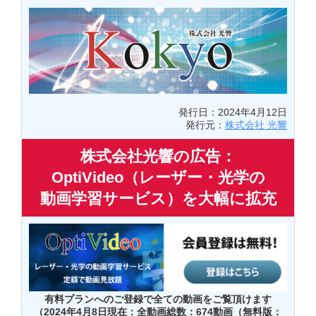
発行日：2024年4月12日
発行元：
株式会社 光響
株式会社光響の広告：
OptiVideo（レーザー・光学の
動画学習サービス）を大幅に拡充
有料プランへのご登録で全ての動画をご覧頂けます
（2024年4月8日現在：全動画総数：674動画（無料版：