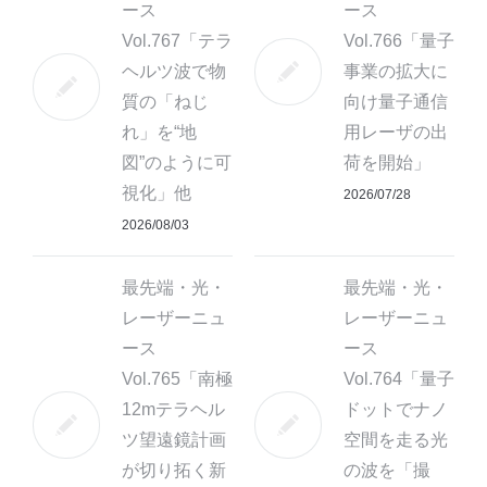
ース
ース
Vol.767「テラ
Vol.766「量子
ヘルツ波で物
事業の拡大に
質の「ねじ
向け量子通信
れ」を“地
用レーザの出
図”のように可
荷を開始」
視化」他
2026/07/28
2026/08/03
最先端・光・
最先端・光・
レーザーニュ
レーザーニュ
ース
ース
Vol.765「南極
Vol.764「量子
12mテラヘル
ドットでナノ
ツ望遠鏡計画
空間を走る光
が切り拓く新
の波を「撮