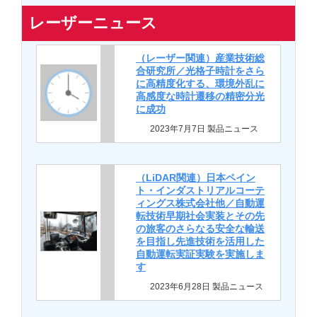
レーザーニュース
（レーザー関連）産業技術総
合研究所／光格子時計をさら
に高精度化する、環境外乱に
高感度な時計遷移の精密分光
に成功
2023年7月7日 製品ニュース
（LiDAR関連）日本ペイン
ト・インダストリアルコーテ
ィングス株式会社他／自動運
転技術早期社会実装とその先
の旅客のさらなる安全な輸送
を目指し先進技術を活用した
自動運転実証実験を実施しま
す
2023年6月28日 製品ニュース