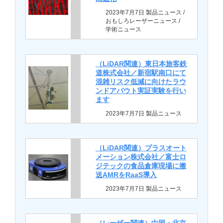
2023年7月7日 製品ニュース /
おもしろレーザーニュース /
学術ニュース
（LiDAR関連）東日本旅客鉄
道株式会社／新宿駅南口にて
混雑リスク低減に向けたラウ
ンドアバウト実証実験を行い
ます
2023年7月7日 製品ニュース
（LiDAR関連）プラスオート
メーション株式会社／富士ロ
ジテックの食品倉庫現場に搬
送AMRをRaaS導入
2023年7月7日 製品ニュース