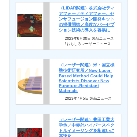
（LiDAR関連）株式会社ティ
アフォー／ティアフォー、セ
ンサフュージョン開発キット
の提供開始／高度なパーセプ
ション技術の導入を容易に
2023年6月30日 製品ニュース
/ おもしろレーザーニュース
（レーザー関連）米・国立標
準技術研究所／New Laser-
Based Method Could Help
Scientists Discover New
Puncture-Resistant
Materials
2023年7月5日 製品ニュース
（レーザー関連）豊田工業大
学他／中赤外ハイパースペク
トルイメージングを桁違いに
高速化