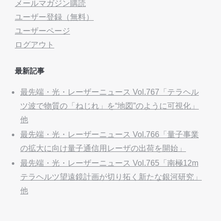
メールマガジン購読
ユーザー登録（無料）
ユーザーページ
ログアウト
最新記事
最先端・光・レーザーニュース Vol.767「テラヘル
ツ波で物質の「ねじれ」を“地図”のように可視化」
他
最先端・光・レーザーニュース Vol.766「量子事業
の拡大に向け量子通信用レーザの出荷を開始」
最先端・光・レーザーニュース Vol.765「南極12m
テラヘルツ望遠鏡計画が切り拓く新たな銀河研究」
他