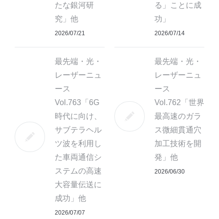
たな銀河研
る」ことに成
究」他
功」
2026/07/21
2026/07/14
最先端・光・
最先端・光・
レーザーニュ
レーザーニュ
ース
ース
Vol.763「6G
Vol.762「世界
時代に向け、
最高速のガラ
サブテラヘル
ス微細貫通穴
ツ波を利用し
加工技術を開
た車両通信シ
発」他
ステムの高速
2026/06/30
大容量伝送に
成功」他
2026/07/07