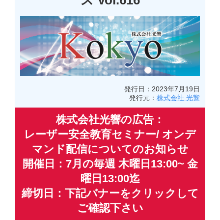
ス Vol.616
発行日：2023年7月19日
発行元：
株式会社 光響
株式会社光響の広告：
レーザー安全教育セミナー/ オンデ
マンド配信についてのお知らせ
開催日：7月の毎週 木曜日13:00~ 金
曜日13:00迄
締切日：下記バナーをクリックして
ご確認下さい