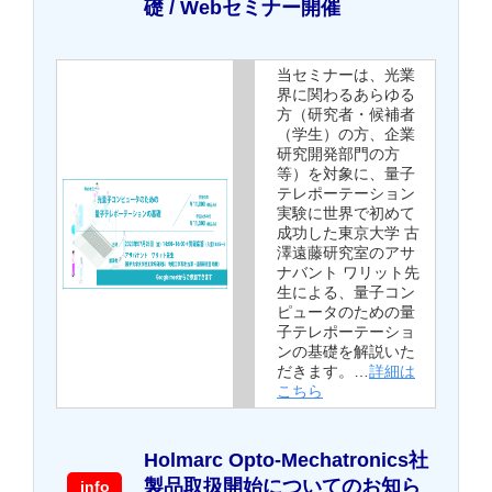
礎 / Webセミナー開催
当セミナーは、光業
界に関わるあらゆる
方（研究者・候補者
（学生）の方、企業
研究開発部門の方
等）を対象に、量子
テレポーテーション
実験に世界で初めて
成功した東京大学 古
澤遠藤研究室のアサ
ナバント ワリット先
生による、量子コン
ピュータのための量
子テレポーテーショ
ンの基礎を解説いた
だきます。…
詳細は
こちら
Holmarc Opto-Mechatronics社
製品取扱開始についてのお知ら
info