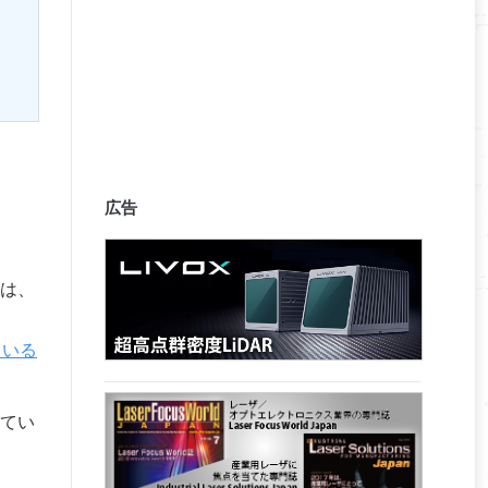
広告
は、
ている
てい