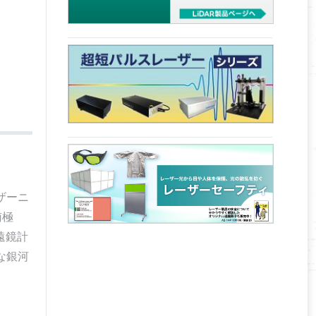
ザーニ
南極
遠鏡計
な銀河