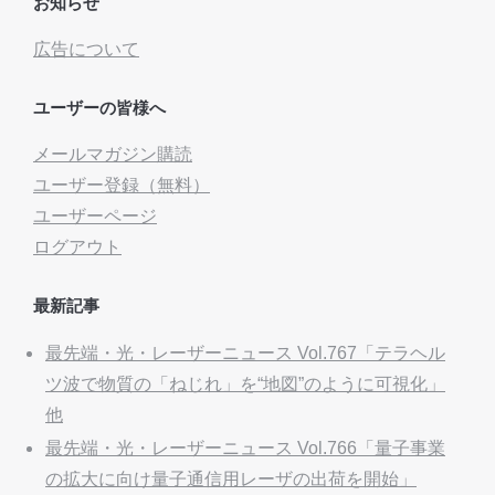
お知らせ
広告について
ユーザーの皆様へ
メールマガジン購読
ユーザー登録（無料）
ユーザーページ
ログアウト
最新記事
最先端・光・レーザーニュース Vol.767「テラヘル
ツ波で物質の「ねじれ」を“地図”のように可視化」
他
最先端・光・レーザーニュース Vol.766「量子事業
の拡大に向け量子通信用レーザの出荷を開始」