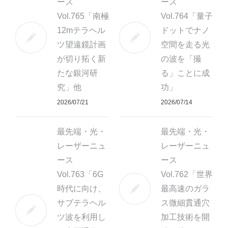
ース
ース
Vol.765「南極
Vol.764「量子
12mテラヘル
ドットでナノ
ツ望遠鏡計画
空間を走る光
が切り拓く新
の波を「撮
たな銀河研
る」ことに成
究」他
功」
2026/07/21
2026/07/14
最先端・光・
最先端・光・
レーザーニュ
レーザーニュ
ース
ース
Vol.763「6G
Vol.762「世界
時代に向け、
最高速のガラ
サブテラヘル
ス微細貫通穴
ツ波を利用し
加工技術を開