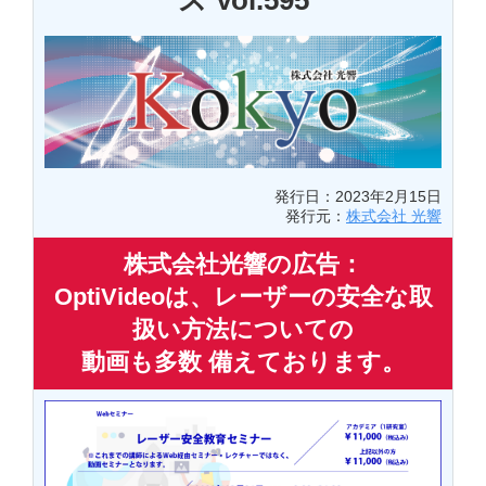
ス Vol.595
発行日：2023年2月15日
発行元：
株式会社 光響
株式会社光響の広告：
OptiVideoは、レーザーの安全な取
扱い方法についての
動画も多数 備えております。