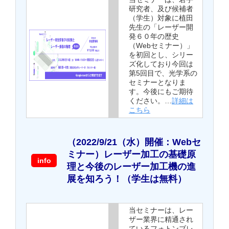
研究者、及び候補者
（学生）対象に植田
先生の「レーザー開
発６０年の歴史
（Webセミナー）」
を初回とし、シリー
ズ化しており今回は
第5回目で、光学系の
セミナーとなりま
す。今後にもご期待
ください。…
詳細は
こちら
（2022/9/21（水）開催：Webセ
ミナー）レーザー加工の基礎原
info
理と今後のレーザー加工機の進
展を知ろう！（学生は無料）
当セミナーは、レー
ザー業界に精通され
ているフォトンブレ