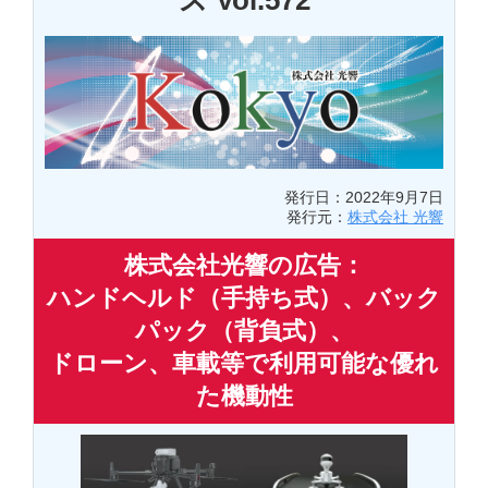
ス Vol.572
発行日：2022年9月7日
発行元：
株式会社 光響
株式会社光響の広告：
ハンドヘルド（手持ち式）、バック
パック（背負式）、
ドローン、車載等で利用可能な優れ
た機動性