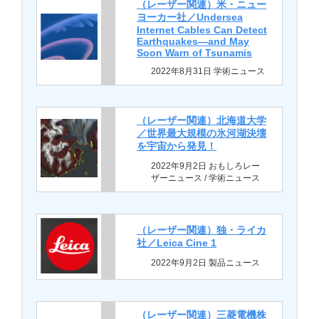
（レーザー関連）米・ニュー
ヨーカー社／Undersea
Internet Cables Can Detect
Earthquakes—and May
Soon Warn of Tsunamis
2022年8月31日 学術ニュース
（レーザー関連）北海道大学
／世界最大規模の氷河湖決壊
を宇宙から発見！
2022年9月2日 おもしろレー
ザーニュース / 学術ニュース
（レーザー関連）独・ライカ
社／Leica Cine 1
2022年9月2日 製品ニュース
（レーザー関連）三菱電機株