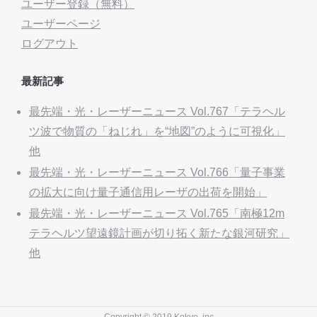
ユーザー登録（無料）
ユーザーページ
ログアウト
最新記事
最先端・光・レーザーニュース Vol.767「テラヘル
ツ波で物質の「ねじれ」を“地図”のように可視化」
他
最先端・光・レーザーニュース Vol.766「量子事業
の拡大に向け量子通信用レーザの出荷を開始」
最先端・光・レーザーニュース Vol.765「南極12m
テラヘルツ望遠鏡計画が切り拓く新たな銀河研究」
他
Copyright © 2019 Kokyo, inc