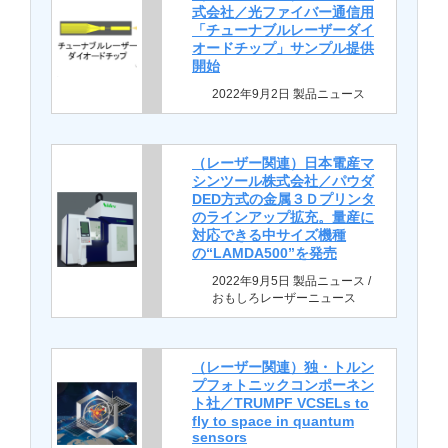
式会社／光ファイバー通信用
「チューナブルレーザーダイ
オードチップ」サンプル提供
開始
2022年9月2日 製品ニュース
（レーザー関連）日本電産マ
シンツール株式会社／パウダ
DED方式の金属３Ｄプリンタ
のラインアップ拡充。量産に
対応できる中サイズ機種
の“LAMDA500”を発売
2022年9月5日 製品ニュース /
おもしろレーザーニュース
（レーザー関連）独・トルン
プフォトニックコンポーネン
ト社／TRUMPF VCSELs to
fly to space in quantum
sensors