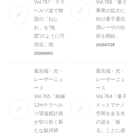
Vol.767「テラ
Vol.766「量子
ヘルツ波で物
事業の拡大に
質の「ねじ
向け量子通信
れ」を“地
用レーザの出
図”のように可
荷を開始」
視化」他
2026/07/28
2026/08/03
最先端・光・
最先端・光・
レーザーニュ
レーザーニュ
ース
ース
Vol.765「南極
Vol.764「量子
12mテラヘル
ドットでナノ
ツ望遠鏡計画
空間を走る光
が切り拓く新
の波を「撮
たな銀河研
る」ことに成