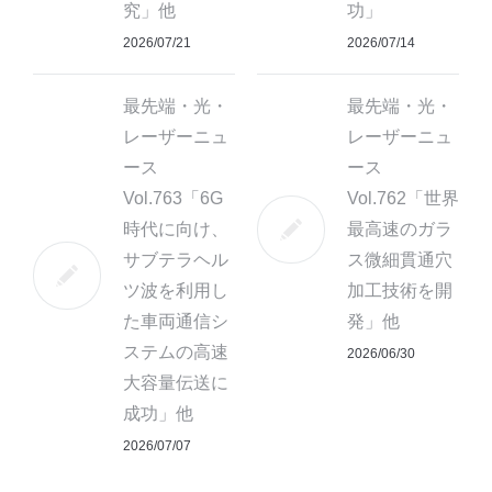
究」他
功」
2026/07/21
2026/07/14
最先端・光・
最先端・光・
レーザーニュ
レーザーニュ
ース
ース
Vol.763「6G
Vol.762「世界
時代に向け、
最高速のガラ
サブテラヘル
ス微細貫通穴
ツ波を利用し
加工技術を開
た車両通信シ
発」他
ステムの高速
2026/06/30
大容量伝送に
成功」他
2026/07/07