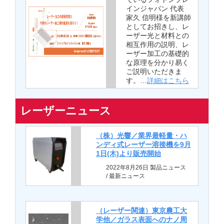
インジャパン 代表
家久 信明様を新講師
としてお招きし、レ
ーザー光と材料との
相互作用の説明、レ
ーザー加工の基礎的
な原理を分かり易く
ご説明いただきま
す。…
詳細はこちら
レーザーニュース
（株）光響／業界最軽量・ハ
ンディ式レーザー溶接機を9月
1日(木)より販売開始
2022年8月26日 製品ニュース
/ 最新ニュース
（レーザー関連）東京農工大
学他／ガラス表面へのナノ周