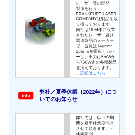
レーザー等の開発・
製造を行う
FRANKFURT LASER
COMPANY社製品を取
り扱っております。
同社は1994年に設立
されたレーザー及び
関連製品のメーカー
で、波長は14µm〜
266nmを幅広くカバ
ーし、出力は5mWか
ら750W迄の各種製品
を揃えております。
…
詳細はこちら
弊社／夏季休業（2022年）につ
info
いてのお知らせ
弊社では、以下の期
間を夏季休業期間と
させて頂きます。・
休業期間：