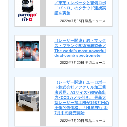
／東芝エレベータと警備ロボ
「パトロ」のクラウド連携実
証を実施
2022年7月15日 製品ニュース
（レーザー関連）独・マック
ス・プランク学術振興協会／
The world’s most powerful
dual-comb spectrometer
2022年7月20日 学術ニュース
（レーザー関連）ユーロポー
ト株式会社／アクリル加工業
者必見。A1サイズ×90W高出
力×CCDカメラ付き。 最新大
型レーザー加工機が198万円の
圧倒的低価格。「HUSER」を
7月中旬発売開始
2022年7月20日 製品ニュース