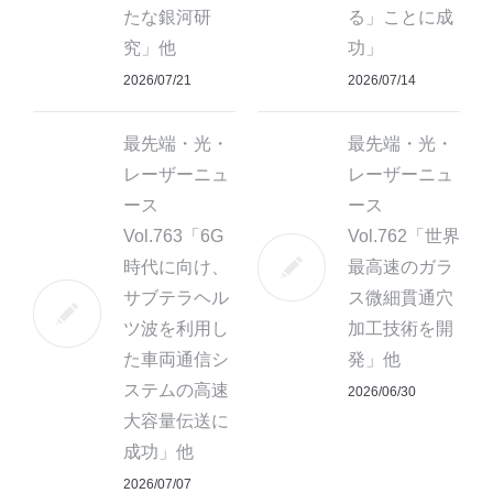
たな銀河研
る」ことに成
究」他
功」
2026/07/21
2026/07/14
最先端・光・
最先端・光・
レーザーニュ
レーザーニュ
ース
ース
Vol.763「6G
Vol.762「世界
時代に向け、
最高速のガラ
サブテラヘル
ス微細貫通穴
ツ波を利用し
加工技術を開
た車両通信シ
発」他
ステムの高速
2026/06/30
大容量伝送に
成功」他
2026/07/07