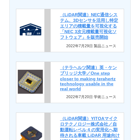
（LiDAR関連）NEC通信シス
テム、3Dセンサを活用し特定
エリアの積載量を可視化する
「NEC 3次元積載量可視化ソ
フトウェア」を販売開始
2022年7月29日 製品ニュース
（テラヘルツ関連）英・ケン
ブリッジ大学／One step
closer to making terahertz
technology usable in the
real world
2022年7月20日 学術ニュース
（LiDAR関連）YITOAマイク
ロテクノロジー株式会社／自
動運転レベル 4 の実用化へ期
待される車載 LiDAR 用途向け