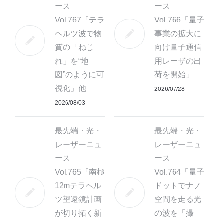
ース
ース
Vol.767「テラ
Vol.766「量子
ヘルツ波で物
事業の拡大に
質の「ねじ
向け量子通信
れ」を“地
用レーザの出
図”のように可
荷を開始」
視化」他
2026/07/28
2026/08/03
最先端・光・
最先端・光・
レーザーニュ
レーザーニュ
ース
ース
Vol.765「南極
Vol.764「量子
12mテラヘル
ドットでナノ
ツ望遠鏡計画
空間を走る光
が切り拓く新
の波を「撮