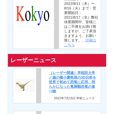
2022/8/11（木）〜
8/16（火）まで・営
業開始日：
2021/8/17（水）弊社
休業期間中、皆様に
はご不便をお掛け致
しますが、ご了承頂
きますよう、お願い
致します。…
詳細は
こちら
レーザーニュース
（レーザー関連）早稲田大学
／歯の微小磨耗痕の3D分析を
世界で初めて恐竜に応用、明
らかになった竜脚類恐竜の食
べ物
2022年7月15日 学術ニュース