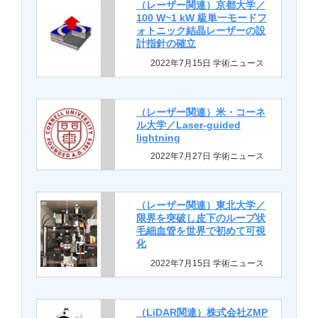
（レーザー関連）京都⼤学／
100 W~1 kW 級単⼀モードフ
ォトニック結晶レーザーの設
計指針の確⽴
2022年7月15日 学術ニュース
（レーザー関連）米・コーネ
ル大学／Laser-guided
lightning
2022年7月27日 学術ニュース
（レーザー関連）東北大学／
限界を突破し皮下のループ状
毛細血管を世界で初めて可視
化
2022年7月15日 学術ニュース
（LiDAR関連）株式会社ZMP