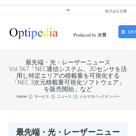
株式会社光響
ME
HOME
最先端・光・レーザーニュース
ピックアップ
Vol.567「NEC通信システム、3Dセンサを活
用し特定エリアの積載量を可視化する
「NEC 3次元積載量可視化ソフトウェア」
光基礎・光源
を販売開始」など
光応用・アプリケーショ
You are here:
Home
サービス
ニュース
メルマガバックナンバー
ン
サービス
最先端・光・レーザーニュー