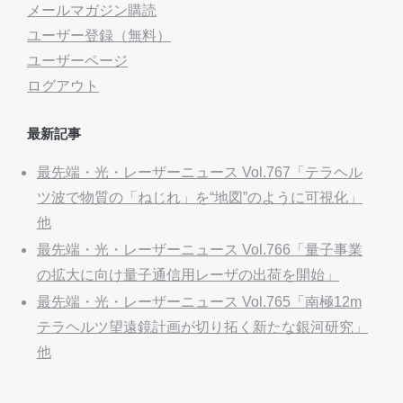
メールマガジン購読
ユーザー登録（無料）
ユーザーページ
ログアウト
最新記事
最先端・光・レーザーニュース Vol.767「テラヘル
ツ波で物質の「ねじれ」を“地図”のように可視化」
他
最先端・光・レーザーニュース Vol.766「量子事業
の拡大に向け量子通信用レーザの出荷を開始」
最先端・光・レーザーニュース Vol.765「南極12m
テラヘルツ望遠鏡計画が切り拓く新たな銀河研究」
他