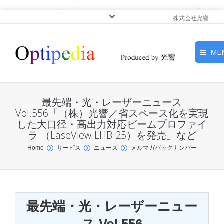
株式会社光響
ME
HOME
最先端・光・レーザーニュース
ピックアップ
Vol.556「（株）光響／省スペース化を実現
した大口径・高出力対応ビームプロファイ
ラ （LaseView-LHB-25）を発売」など
光基礎・光源
You are here:
Home
サービス
ニュース
メルマガバックナンバー
光応用・アプリケーショ
ン
サービス
最先端・光・レーザーニュー