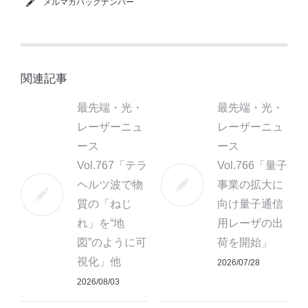
メルマガバックナンバー
関連記事
最先端・光・
最先端・光・
レーザーニュ
レーザーニュ
ース
ース
Vol.767「テラ
Vol.766「量子
ヘルツ波で物
事業の拡大に
質の「ねじ
向け量子通信
れ」を“地
用レーザの出
図”のように可
荷を開始」
視化」他
2026/07/28
2026/08/03