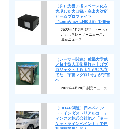
（株）光響／省スペース化を
実現した大口径・高出力対応
ビームプロファイラ
（LaseView-LHB-25）を発売
2022年5月2日 製品ニュース /
おもしろレーザーニュース /
最新ニュース
（レーザー関連）近畿大学他
／超小型人工衛星打ち上げプ
ロジェクト！近大生が組み立
てた「宇宙マグロ1号」が宇宙
へ
2022年4月28日 製品ニュース
（LiDAR関連）日本ペイン
ト・インダストリアルコーテ
ィングス株式会社他／「ター
ゲットラインペイント」で自
動運転業界に参入