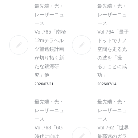
最先端・光・
最先端・光・
レーザーニュ
レーザーニュ
ース
ース
Vol.765「南極
Vol.764「量子
12mテラヘル
ドットでナノ
ツ望遠鏡計画
空間を走る光
が切り拓く新
の波を「撮
たな銀河研
る」ことに成
究」他
功」
2026/07/21
2026/07/14
最先端・光・
最先端・光・
レーザーニュ
レーザーニュ
ース
ース
Vol.763「6G
Vol.762「世界
時代に向け、
最高速のガラ