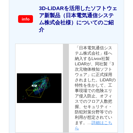
3D-LiDARを活用したソフトウェ
ア新製品（日本電気通信システ
info
ム株式会社様）についてのご紹
介
「日本電気通信シス
テム株式会社」様へ
納入するLivox社製
LiDARが、同社製「3
次元物体検知ソフト
ウェア」に正式採用
されました。LiDARの
特性を生かして、工
事現場での危険エリ
ア侵入防止、オフィ
スでのフロア人数把
握、セキュリティ・
防犯対策分野等での
利用が想定されてい
ます。…
詳細はこち
ら