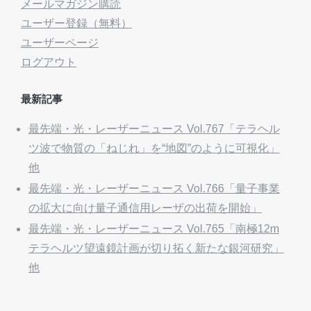
メールマガジン購読
ユーザー登録（無料）
ユーザーページ
ログアウト
最新記事
最先端・光・レーザーニュース Vol.767「テラヘル
ツ波で物質の「ねじれ」を“地図”のように可視化」
他
最先端・光・レーザーニュース Vol.766「量子事業
の拡大に向け量子通信用レーザの出荷を開始」
最先端・光・レーザーニュース Vol.765「南極12m
テラヘルツ望遠鏡計画が切り拓く新たな銀河研究」
他