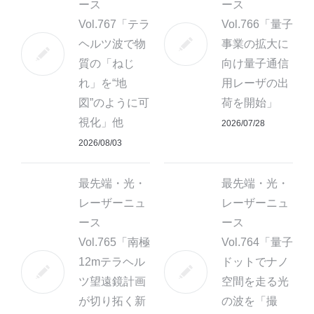
ース
ース
Vol.767「テラ
Vol.766「量子
ヘルツ波で物
事業の拡大に
質の「ねじ
向け量子通信
れ」を“地
用レーザの出
図”のように可
荷を開始」
視化」他
2026/07/28
2026/08/03
最先端・光・
最先端・光・
レーザーニュ
レーザーニュ
ース
ース
Vol.765「南極
Vol.764「量子
12mテラヘル
ドットでナノ
ツ望遠鏡計画
空間を走る光
が切り拓く新
の波を「撮