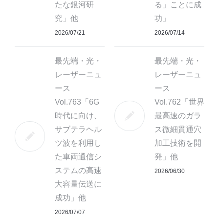
たな銀河研
る」ことに成
究」他
功」
2026/07/21
2026/07/14
最先端・光・
最先端・光・
レーザーニュ
レーザーニュ
ース
ース
Vol.763「6G
Vol.762「世界
時代に向け、
最高速のガラ
サブテラヘル
ス微細貫通穴
ツ波を利用し
加工技術を開
た車両通信シ
発」他
ステムの高速
2026/06/30
大容量伝送に
成功」他
2026/07/07