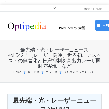
株式会社光響
ME
HOME
最先端・光・レーザーニュース
ピックアップ
Vol.542「（レーザー関連）世界初、アスベ
ストの無害化と粉塵抑制を高出力レーザ照
射で実現」など
光基礎・光源
You are here:
Home
サービス
ニュース
メルマガバックナンバー
光応用・アプリケーショ
ン
サービス
最先端・光・レーザーニュー