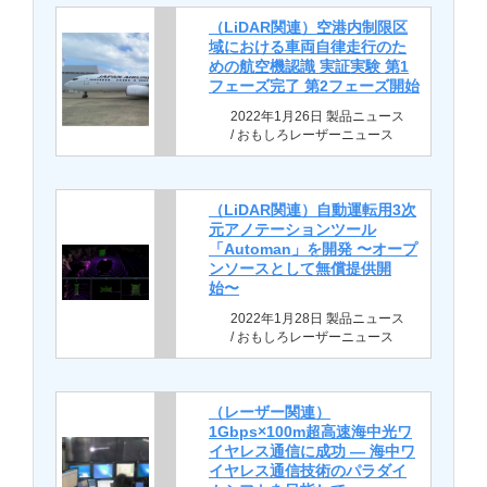
（LiDAR関連）空港内制限区
域における車両自律走行のた
めの航空機認識 実証実験 第1
フェーズ完了 第2フェーズ開始
2022年1月26日 製品ニュース
/ おもしろレーザーニュース
（LiDAR関連）自動運転用3次
元アノテーションツール
「Automan」を開発 〜オープ
ンソースとして無償提供開
始〜
2022年1月28日 製品ニュース
/ おもしろレーザーニュース
（レーザー関連）
1Gbps×100m超高速海中光ワ
イヤレス通信に成功 — 海中ワ
イヤレス通信技術のパラダイ