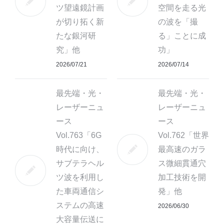
ツ望遠鏡計画
空間を走る光
が切り拓く新
の波を「撮
たな銀河研
る」ことに成
究」他
功」
2026/07/21
2026/07/14
最先端・光・
最先端・光・
レーザーニュ
レーザーニュ
ース
ース
Vol.763「6G
Vol.762「世界
時代に向け、
最高速のガラ
サブテラヘル
ス微細貫通穴
ツ波を利用し
加工技術を開
た車両通信シ
発」他
ステムの高速
2026/06/30
大容量伝送に