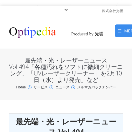
株式会社光響
ME
HOME
最先端・光・レーザーニュース
ピックアップ
Vol.494「各種汚れをソフトに微細クリーニ
ング、「UVレーザークリーナー」を2月10
日（水）より発売」など
光基礎・光源
You are here:
Home
サービス
ニュース
メルマガバックナンバー
光応用・アプリケーショ
ン
サービス
最先端・光・レーザーニュー