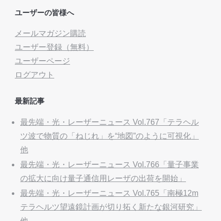
ユーザーの皆様へ
メールマガジン購読
ユーザー登録（無料）
ユーザーページ
ログアウト
最新記事
最先端・光・レーザーニュース Vol.767「テラヘル
ツ波で物質の「ねじれ」を“地図”のように可視化」
他
最先端・光・レーザーニュース Vol.766「量子事業
の拡大に向け量子通信用レーザの出荷を開始」
最先端・光・レーザーニュース Vol.765「南極12m
テラヘルツ望遠鏡計画が切り拓く新たな銀河研究」
他