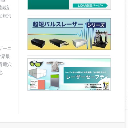
遠鏡計
な銀河
ザーニ
「世界最
貫通穴
他