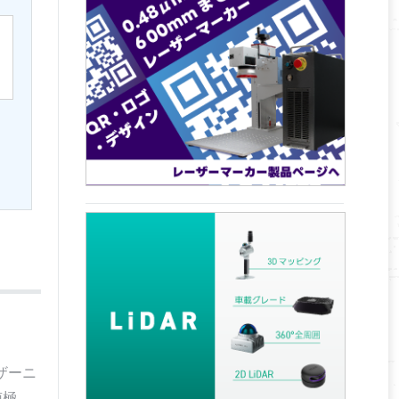
ザーニ
南極