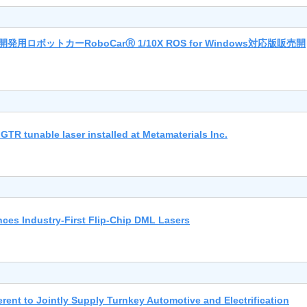
発用ロボットカーRoboCarⓇ 1/10X ROS for Windows対応版販売開
unable laser installed at Metamaterials Inc.
ndustry-First Flip-Chip DML Lasers
to Jointly Supply Turnkey Automotive and Electrification