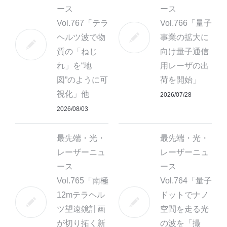
ース
ース
Vol.767「テラ
Vol.766「量子
ヘルツ波で物
事業の拡大に
質の「ねじ
向け量子通信
れ」を“地
用レーザの出
図”のように可
荷を開始」
視化」他
2026/07/28
2026/08/03
最先端・光・
最先端・光・
レーザーニュ
レーザーニュ
ース
ース
Vol.765「南極
Vol.764「量子
12mテラヘル
ドットでナノ
ツ望遠鏡計画
空間を走る光
が切り拓く新
の波を「撮