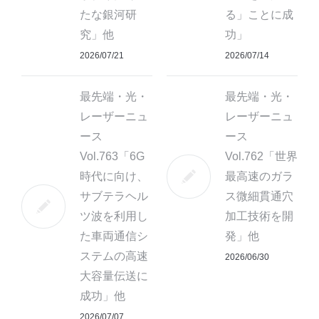
たな銀河研
る」ことに成
究」他
功」
2026/07/21
2026/07/14
最先端・光・
最先端・光・
レーザーニュ
レーザーニュ
ース
ース
Vol.763「6G
Vol.762「世界
時代に向け、
最高速のガラ
サブテラヘル
ス微細貫通穴
ツ波を利用し
加工技術を開
た車両通信シ
発」他
ステムの高速
2026/06/30
大容量伝送に
成功」他
2026/07/07