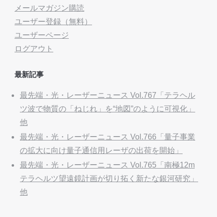
メールマガジン購読
ユーザー登録（無料）
ユーザーページ
ログアウト
最新記事
最先端・光・レーザーニュース Vol.767「テラヘル
ツ波で物質の「ねじれ」を“地図”のように可視化」
他
最先端・光・レーザーニュース Vol.766「量子事業
の拡大に向け量子通信用レーザの出荷を開始」
最先端・光・レーザーニュース Vol.765「南極12m
テラヘルツ望遠鏡計画が切り拓く新たな銀河研究」
他