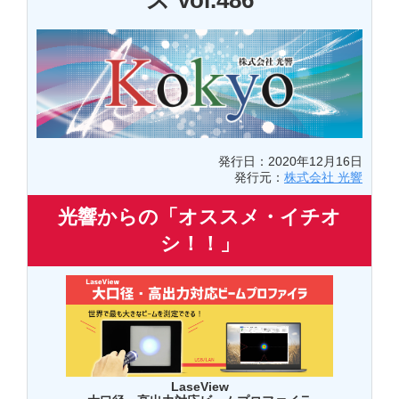
ス Vol.486
発行日：2020年12月16日
発行元：
株式会社 光響
光響からの「オススメ・イチオ
シ！！」
LaseView