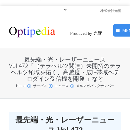
株式会社光響
ME
HOME
最先端・光・レーザーニュース
ピックアップ
Vol.472「（テラヘルツ関連）未開拓のテラ
ヘルツ領域を拓く、高感度・広IF帯域ヘテ
ロダイン受信機を開発 」など
光基礎・光源
You are here:
Home
サービス
ニュース
メルマガバックナンバー
光応用・アプリケーショ
ン
サービス
最先端・光・レーザーニュー