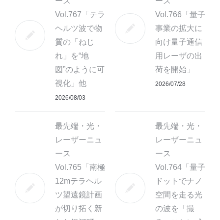
ース
ース
Vol.767「テラ
Vol.766「量子
ヘルツ波で物
事業の拡大に
質の「ねじ
向け量子通信
れ」を“地
用レーザの出
図”のように可
荷を開始」
視化」他
2026/07/28
2026/08/03
最先端・光・
最先端・光・
レーザーニュ
レーザーニュ
ース
ース
Vol.765「南極
Vol.764「量子
12mテラヘル
ドットでナノ
ツ望遠鏡計画
空間を走る光
が切り拓く新
の波を「撮