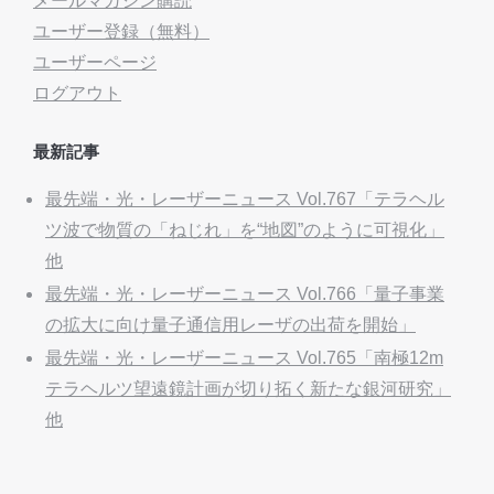
メールマガジン購読
ユーザー登録（無料）
ユーザーページ
ログアウト
最新記事
最先端・光・レーザーニュース Vol.767「テラヘル
ツ波で物質の「ねじれ」を“地図”のように可視化」
他
最先端・光・レーザーニュース Vol.766「量子事業
の拡大に向け量子通信用レーザの出荷を開始」
最先端・光・レーザーニュース Vol.765「南極12m
テラヘルツ望遠鏡計画が切り拓く新たな銀河研究」
他