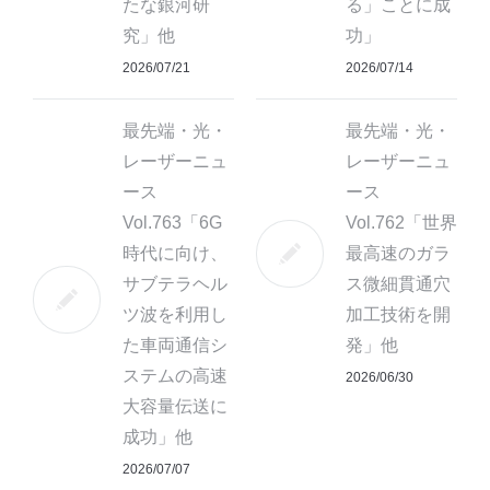
たな銀河研
る」ことに成
究」他
功」
2026/07/21
2026/07/14
最先端・光・
最先端・光・
レーザーニュ
レーザーニュ
ース
ース
Vol.763「6G
Vol.762「世界
時代に向け、
最高速のガラ
サブテラヘル
ス微細貫通穴
ツ波を利用し
加工技術を開
た車両通信シ
発」他
ステムの高速
2026/06/30
大容量伝送に
成功」他
2026/07/07