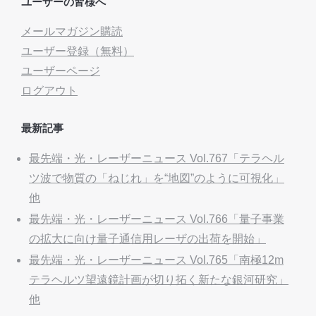
ユーザーの皆様へ
メールマガジン購読
ユーザー登録（無料）
ユーザーページ
ログアウト
最新記事
最先端・光・レーザーニュース Vol.767「テラヘル
ツ波で物質の「ねじれ」を“地図”のように可視化」
他
最先端・光・レーザーニュース Vol.766「量子事業
の拡大に向け量子通信用レーザの出荷を開始」
最先端・光・レーザーニュース Vol.765「南極12m
テラヘルツ望遠鏡計画が切り拓く新たな銀河研究」
他