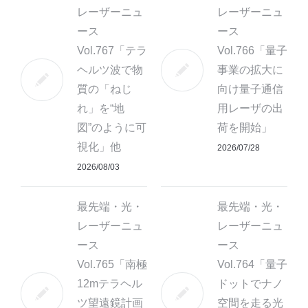
レーザーニュ
レーザーニュ
ース
ース
Vol.767「テラ
Vol.766「量子
ヘルツ波で物
事業の拡大に
質の「ねじ
向け量子通信
れ」を“地
用レーザの出
図”のように可
荷を開始」
視化」他
2026/07/28
2026/08/03
最先端・光・
最先端・光・
レーザーニュ
レーザーニュ
ース
ース
Vol.765「南極
Vol.764「量子
12mテラヘル
ドットでナノ
ツ望遠鏡計画
空間を走る光