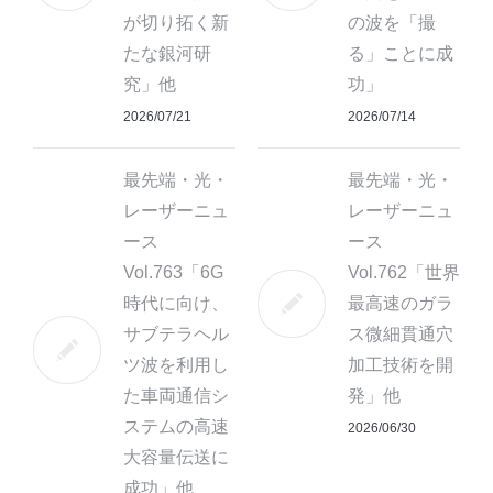
が切り拓く新
の波を「撮
たな銀河研
る」ことに成
究」他
功」
2026/07/21
2026/07/14
最先端・光・
最先端・光・
レーザーニュ
レーザーニュ
ース
ース
Vol.763「6G
Vol.762「世界
時代に向け、
最高速のガラ
サブテラヘル
ス微細貫通穴
ツ波を利用し
加工技術を開
た車両通信シ
発」他
ステムの高速
2026/06/30
大容量伝送に
成功」他