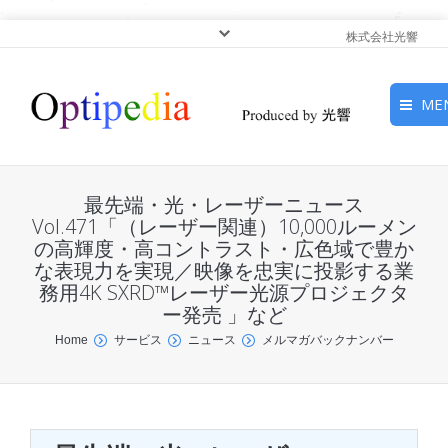
株式会社光響
ME
HOME
最先端・光・レーザーニュース
ピックアップ
Vol.471「（レーザー関連）10,000ルーメン
の高輝度・高コントラスト・広色域で豊か
な表現力を実現／映像を忠実に投影する業
光基礎・光源
務用4K SXRD™レーザー光源プロジェクタ
ー発売 」など
光応用・アプリケーショ
You are here:
ン
Home
サービス
ニュース
メルマガバックナンバー
サービス