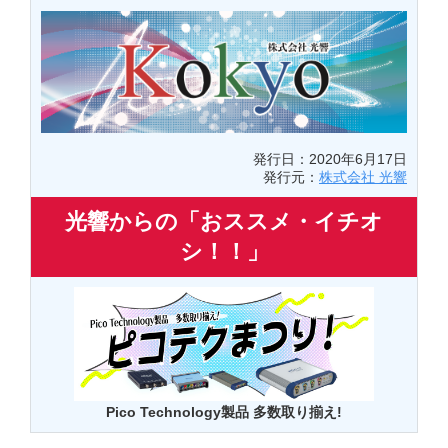
発行日：2020年6月17日
発行元：
株式会社 光響
光響からの「おススメ・イチオ
シ！！」
Pico Technology製品 多数取り揃え!