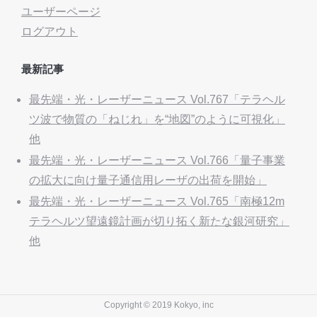
ユーザーページ
ログアウト
最新記事
最先端・光・レーザーニュース Vol.767「テラヘル
ツ波で物質の「ねじれ」を“地図”のように可視化」
他
最先端・光・レーザーニュース Vol.766「量子事業
の拡大に向け量子通信用レーザの出荷を開始」
最先端・光・レーザーニュース Vol.765「南極12m
テラヘルツ望遠鏡計画が切り拓く新たな銀河研究」
他
Copyright © 2019 Kokyo, inc