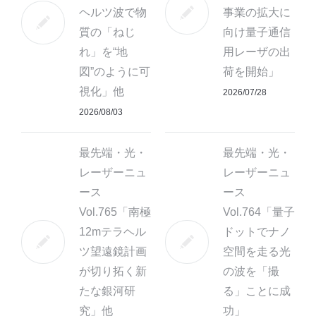
ヘルツ波で物
事業の拡大に
質の「ねじ
向け量子通信
れ」を“地
用レーザの出
図”のように可
荷を開始」
視化」他
2026/07/28
2026/08/03
最先端・光・
最先端・光・
レーザーニュ
レーザーニュ
ース
ース
Vol.765「南極
Vol.764「量子
12mテラヘル
ドットでナノ
ツ望遠鏡計画
空間を走る光
が切り拓く新
の波を「撮
たな銀河研
る」ことに成
究」他
功」