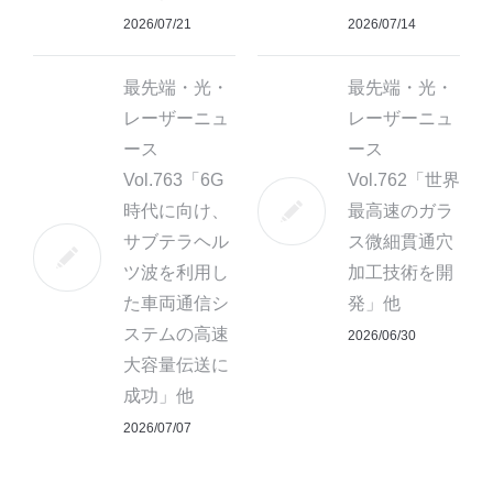
2026/07/21
2026/07/14
最先端・光・
最先端・光・
レーザーニュ
レーザーニュ
ース
ース
Vol.763「6G
Vol.762「世界
時代に向け、
最高速のガラ
サブテラヘル
ス微細貫通穴
ツ波を利用し
加工技術を開
た車両通信シ
発」他
ステムの高速
2026/06/30
大容量伝送に
成功」他
2026/07/07