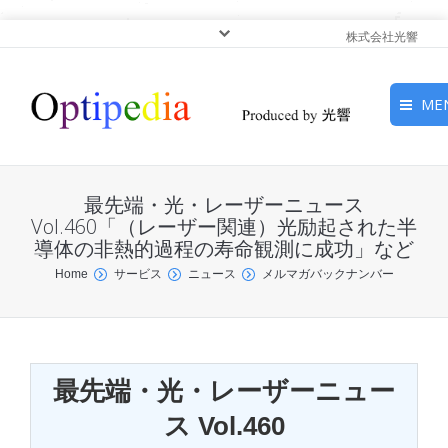
株式会社光響
ME
HOME
最先端・光・レーザーニュース
ピックアップ
Vol.460「（レーザー関連）光励起された半
導体の非熱的過程の寿命観測に成功」など
光基礎・光源
You are here:
Home
サービス
ニュース
メルマガバックナンバー
光応用・アプリケーショ
ン
最先端・光・レーザーニュー
サービス
ス Vol.460