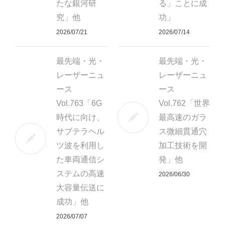
たな銀河研
る」ことに成
究」他
功」
2026/07/21
2026/07/14
最先端・光・
最先端・光・
レーザーニュ
レーザーニュ
ース
ース
Vol.763「6G
Vol.762「世界
時代に向け、
最高速のガラ
サブテラヘル
ス微細貫通穴
ツ波を利用し
加工技術を開
た車両通信シ
発」他
ステムの高速
2026/06/30
大容量伝送に
成功」他
2026/07/07