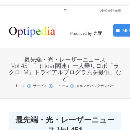
株式会社光響
ME
HOME
最先端・光・レーザーニュース
ピックアップ
Vol.451「（Lidar関連）一人乗りロボ「ラ
クロTM」トライアルプログラムを提供」な
ど
光基礎・光源
You are here:
Home
サービス
ニュース
メルマガバックナンバー
光応用・アプリケーショ
ン
サービス
最先端・光・レーザーニュー