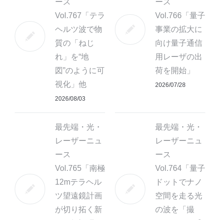
ース
ース
Vol.767「テラ
Vol.766「量子
ヘルツ波で物
事業の拡大に
質の「ねじ
向け量子通信
れ」を“地
用レーザの出
図”のように可
荷を開始」
視化」他
2026/07/28
2026/08/03
最先端・光・
最先端・光・
レーザーニュ
レーザーニュ
ース
ース
Vol.765「南極
Vol.764「量子
12mテラヘル
ドットでナノ
ツ望遠鏡計画
空間を走る光
が切り拓く新
の波を「撮