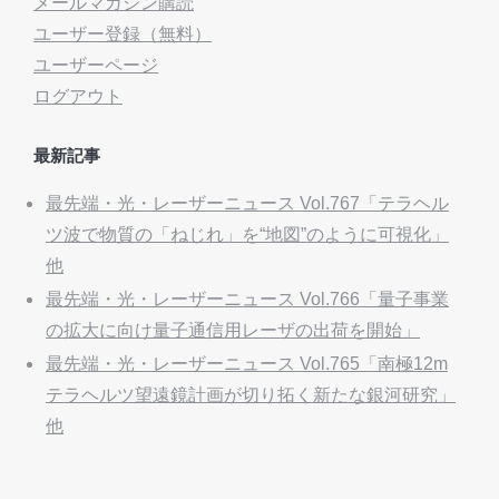
メールマガジン購読
ユーザー登録（無料）
ユーザーページ
ログアウト
最新記事
最先端・光・レーザーニュース Vol.767「テラヘル
ツ波で物質の「ねじれ」を“地図”のように可視化」
他
最先端・光・レーザーニュース Vol.766「量子事業
の拡大に向け量子通信用レーザの出荷を開始」
最先端・光・レーザーニュース Vol.765「南極12m
テラヘルツ望遠鏡計画が切り拓く新たな銀河研究」
他