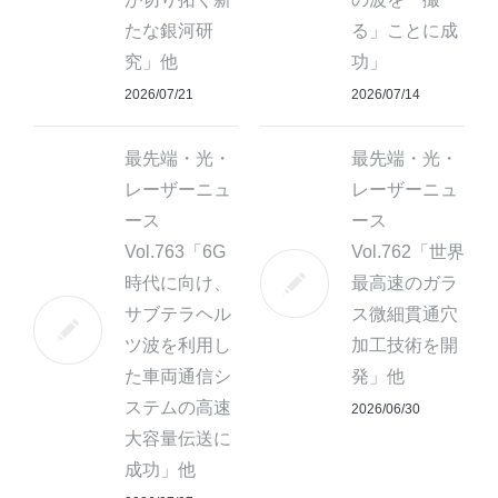
たな銀河研
る」ことに成
究」他
功」
2026/07/21
2026/07/14
最先端・光・
最先端・光・
レーザーニュ
レーザーニュ
ース
ース
Vol.763「6G
Vol.762「世界
時代に向け、
最高速のガラ
サブテラヘル
ス微細貫通穴
ツ波を利用し
加工技術を開
た車両通信シ
発」他
ステムの高速
2026/06/30
大容量伝送に
成功」他