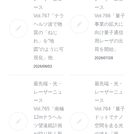
ース
ース
Vol.767「テラ
Vol.766「量子
ヘルツ波で物
事業の拡大に
質の「ねじ
向け量子通信
れ」を“地
用レーザの出
図”のように可
荷を開始」
視化」他
2026/07/28
2026/08/03
最先端・光・
最先端・光・
レーザーニュ
レーザーニュ
ース
ース
Vol.765「南極
Vol.764「量子
12mテラヘル
ドットでナノ
ツ望遠鏡計画
空間を走る光
が切り拓く新
の波を「撮