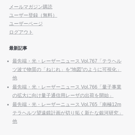
メールマガジン購読
ユーザー登録（無料）
ユーザーページ
ログアウト
最新記事
最先端・光・レーザーニュース Vol.767「テラヘル
ツ波で物質の「ねじれ」を“地図”のように可視化」
他
最先端・光・レーザーニュース Vol.766「量子事業
の拡大に向け量子通信用レーザの出荷を開始」
最先端・光・レーザーニュース Vol.765「南極12m
テラヘルツ望遠鏡計画が切り拓く新たな銀河研究」
他