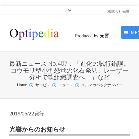
株式会社光響
ME
HOME
最新ニュース No.407：「進化の試行錯誤。
ピックアップ
コウモリ型小型恐竜の化石発見。レーザー
分析で軟組織調査へ。」など
光基礎・光源
You are here:
Home
サービス
ニュース
メルマガバックナンバー
光応用・アプリケーショ
ン
2019/05/22発行
サービス
光響からのお知らせ