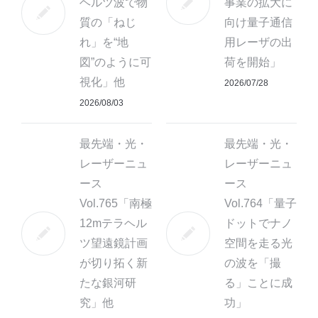
ヘルツ波で物
事業の拡大に
質の「ねじ
向け量子通信
れ」を“地
用レーザの出
図”のように可
荷を開始」
視化」他
2026/07/28
2026/08/03
最先端・光・
最先端・光・
レーザーニュ
レーザーニュ
ース
ース
Vol.765「南極
Vol.764「量子
12mテラヘル
ドットでナノ
ツ望遠鏡計画
空間を走る光
が切り拓く新
の波を「撮
たな銀河研
る」ことに成
究」他
功」