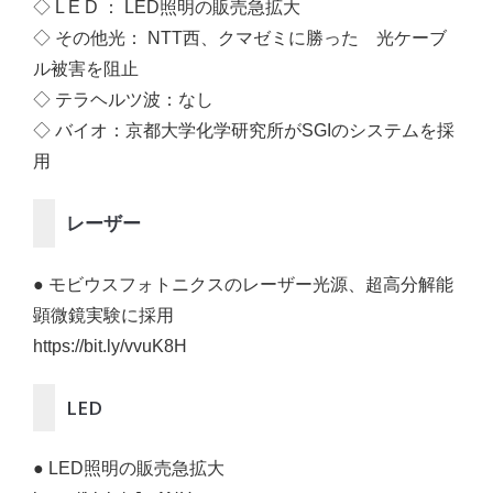
◇ L E D ： LED照明の販売急拡大
◇ その他光： NTT西、クマゼミに勝った 光ケーブ
ル被害を阻止
◇ テラヘルツ波：なし
◇ バイオ：京都大学化学研究所がSGIのシステムを採
用
レーザー
● モビウスフォトニクスのレーザー光源、超高分解能
顕微鏡実験に採用
https://bit.ly/vvuK8H
LED
● LED照明の販売急拡大