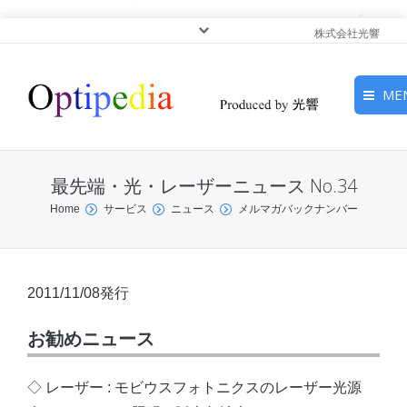
株式会社光響
ME
HOME
最先端・光・レーザーニュース No.34
ピックアップ
You are here:
Home
サービス
ニュース
メルマガバックナンバー
光基礎・光源
光応用・アプリケーショ
2011/11/08発行
ン
お勧めニュース
サービス
◇ レーザー : モビウスフォトニクスのレーザー光源