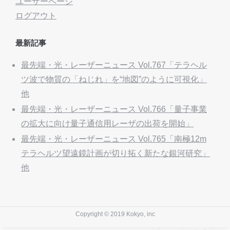
ユーザーページ
ログアウト
最新記事
最先端・光・レーザーニュース Vol.767「テラヘル
ツ波で物質の「ねじれ」を“地図”のように可視化」
他
最先端・光・レーザーニュース Vol.766「量子事業
の拡大に向け量子通信用レーザの出荷を開始」
最先端・光・レーザーニュース Vol.765「南極12m
テラヘルツ望遠鏡計画が切り拓く新たな銀河研究」
他
Copyright © 2019 Kokyo, inc