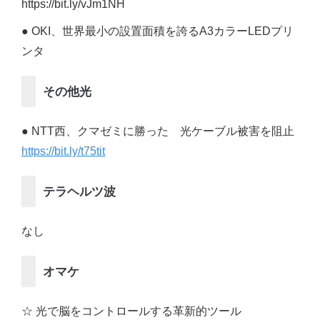
https://bit.ly/vJm1NH
● OKI、世界最小の設置面積を誇るA3カラーLEDプリ
ンタ
その他光
● NTT西、クマゼミに勝った 光ケーブル被害を阻止
https://bit.ly/t75tit
テラヘルツ波
なし
オマケ
☆ 光で脳をコントロールする革新的ツール