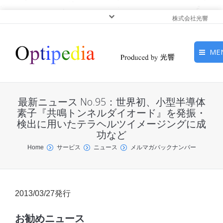
株式会社光響
ME
HOME
最新ニュース No.95：世界初、小型半導体
ピックアップ
素子『共鳴トンネルダイオード』を発振・
検出に用いたテラヘルツイメージングに成
功など
光基礎・光源
You are here:
Home
サービス
ニュース
メルマガバックナンバー
光応用・アプリケーショ
ン
サービス
2013/03/27発行
お勧めニュース