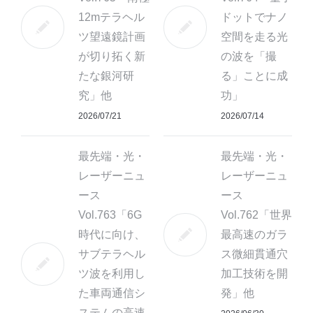
12mテラヘル
ドットでナノ
ツ望遠鏡計画
空間を走る光
が切り拓く新
の波を「撮
たな銀河研
る」ことに成
究」他
功」
2026/07/21
2026/07/14
最先端・光・
最先端・光・
レーザーニュ
レーザーニュ
ース
ース
Vol.763「6G
Vol.762「世界
時代に向け、
最高速のガラ
サブテラヘル
ス微細貫通穴
ツ波を利用し
加工技術を開
た車両通信シ
発」他
ステムの高速