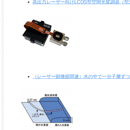
高出力レーザー向けLCOS型空間光変調器（型式
（レーザー顕微鏡関連）水の中で一分子層ずつ