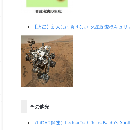
【火星】新人には負けない! 火星探査機キュ
その他光
（LiDAR関連）LeddarTech Joins Baidu’s Apollo