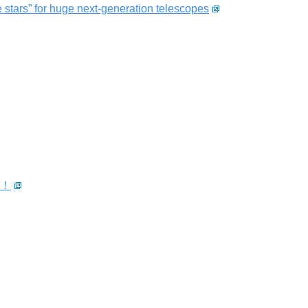
rs” for huge next-generation telescopes
！