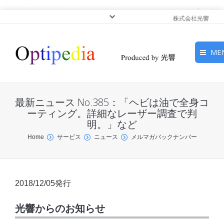
株式会社光響
ME
HOME
最新ニュース No.385：「ヘビは油で全身コ
ピックアップ
ーティング。詳細なレーザー調査で判
明。」など
光基礎・光源
You are here:
Home
サービス
ニュース
メルマガバックナンバー
光応用・アプリケーショ
ン
2018/12/05発行
サービス
光響からのお知らせ