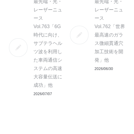
最先端・光・
最先端・光・
レーザーニュ
レーザーニュ
ース
ース
Vol.763「6G
Vol.762「世界
時代に向け、
最高速のガラ
サブテラヘル
ス微細貫通穴
ツ波を利用し
加工技術を開
た車両通信シ
発」他
ステムの高速
2026/06/30
大容量伝送に
成功」他
2026/07/07