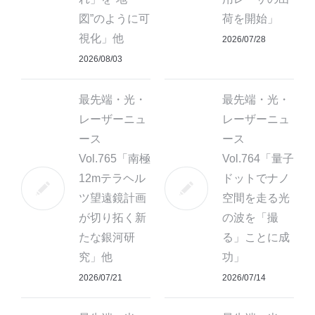
図”のように可
荷を開始」
視化」他
2026/07/28
2026/08/03
最先端・光・
最先端・光・
レーザーニュ
レーザーニュ
ース
ース
Vol.765「南極
Vol.764「量子
12mテラヘル
ドットでナノ
ツ望遠鏡計画
空間を走る光
が切り拓く新
の波を「撮
たな銀河研
る」ことに成
究」他
功」
2026/07/21
2026/07/14