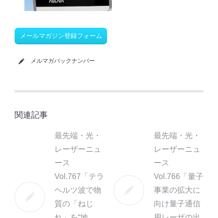
メールマガジン登録フォーム
メルマガバックナンバー
関連記事
最先端・光・
最先端・光・
レーザーニュ
レーザーニュ
ース
ース
Vol.767「テラ
Vol.766「量子
ヘルツ波で物
事業の拡大に
質の「ねじ
向け量子通信
れ」を“地
用レーザの出