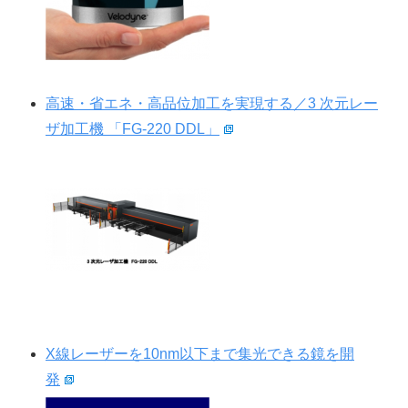
高速・省エネ・高品位加工を実現する／3 次元レー
ザ加工機 「FG-220 DDL」
X線レーザーを10nm以下まで集光できる鏡を開
発