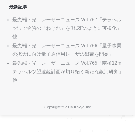
最新記事
最先端・光・レーザーニュース Vol.767「テラヘル
ツ波で物質の「ねじれ」を“地図”のように可視化」
他
最先端・光・レーザーニュース Vol.766「量子事業
の拡大に向け量子通信用レーザの出荷を開始」
最先端・光・レーザーニュース Vol.765「南極12m
テラヘルツ望遠鏡計画が切り拓く新たな銀河研究」
他
Copyright © 2019 Kokyo, inc