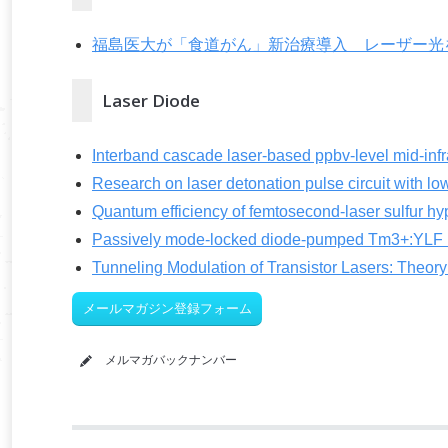
福島医大が「食道がん」新治療導入 レーザー光
Laser Diode
Interband cascade laser-based ppbv-level mid-infr
Research on laser detonation pulse circuit with l
Quantum efficiency of femtosecond-laser sulfur hyp
Passively mode-locked diode-pumped Tm3+:YLF l
Tunneling Modulation of Transistor Lasers: Theor
メールマガジン登録フォーム
メルマガバックナンバー