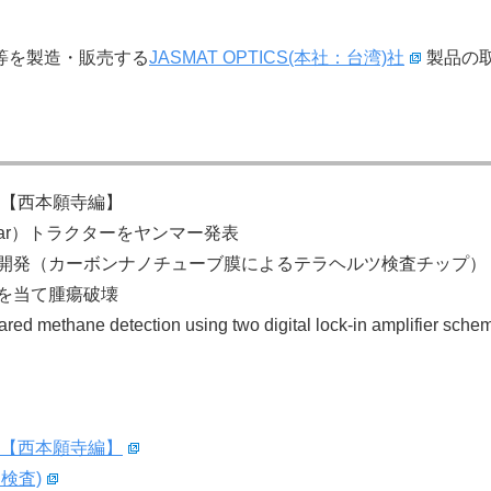
等を製造・販売する
JASMAT OPTICS(本社：台湾)社
製品の
!【西本願寺編】
dar）トラクターをヤンマー発表
開発（カーボンナノチューブ膜によるテラヘルツ検査チップ）
を当て腫瘍破壊
ared methane detection using two digital lock-in amplifier sche
!【西本願寺編】
検査)