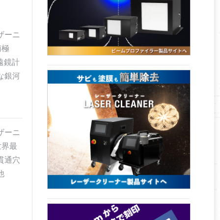
ザーニ
南極
遠鏡計
な銀河
ザーニ
「世界最
貫通穴
他