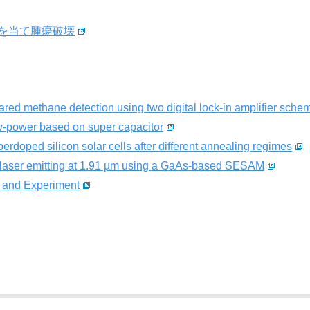
を当て腫瘍破壊
ared methane detection using two digital lock-in amplifier sche
ow-power based on super capacitor
erdoped silicon solar cells after different annealing regimes
aser emitting at 1.91 µm using a GaAs-based SESAM
y and Experiment