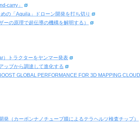
carry」
ための「Aquila」ドローン開発を打ち切り
ザーの原理で超伝導の機構を解明する）
dar）トラクターをヤンマー発表
トアップから調達して進化する
 BOOST GLOBAL PERFORMANCE FOR 3D MAPPING CLOU
開発（カーボンナノチューブ膜によるテラヘルツ検査チップ）