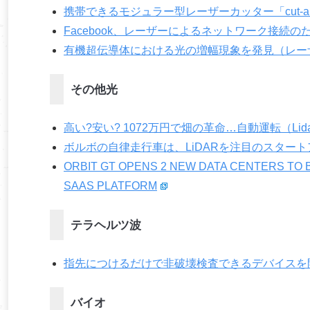
携帯できるモジュラー型レーザーカッター「cut-and-
Facebook、レーザーによるネットワーク接続の
有機超伝導体における光の増幅現象を発見（レー
その他光
高い?安い? 1072万円で畑の革命…自動運転（Li
ボルボの自律走行車は、LiDARを注目のスター
ORBIT GT OPENS 2 NEW DATA CENTERS TO
SAAS PLATFORM
テラヘルツ波
指先につけるだけで非破壊検査できるデバイスを
バイオ