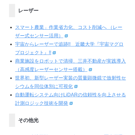
レーザー
スマート農業」作業省力化、コスト削減へ （レー
ザー式センサー活用）
宇宙からレーザーで追跡!! 近畿大学『宇宙マグロ
プロジェクト』!!
商業施設をロボットで清掃、三井不動産が実践導入
（高感度レーザーセンサー搭載）
世界初、新型レーザー実装の質量顕微鏡で放射性セ
シウムを同位体別に可視化
自動運転システム向けLiDARの信頼性を向上させる
計測ロジック技術を開発
その他光