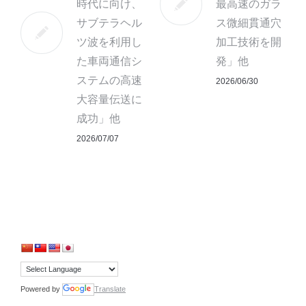
時代に向け、
最高速のガラ
サブテラヘル
ス微細貫通穴
ツ波を利用し
加工技術を開
た車両通信シ
発」他
ステムの高速
2026/06/30
大容量伝送に
成功」他
2026/07/07
Powered by
Translate