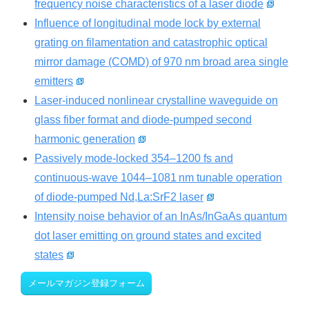
frequency noise characteristics of a laser diode
Influence of longitudinal mode lock by external
grating on filamentation and catastrophic optical
mirror damage (COMD) of 970 nm broad area single
emitters
Laser-induced nonlinear crystalline waveguide on
glass fiber format and diode-pumped second
harmonic generation
Passively mode-locked 354–1200 fs and
continuous-wave 1044–1081 nm tunable operation
of diode-pumped Nd,La:SrF2 laser
Intensity noise behavior of an InAs/InGaAs quantum
dot laser emitting on ground states and excited
states
メールマガジン登録フォーム