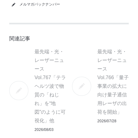
メルマガバックナンバー
関連記事
最先端・光・
最先端・光・
レーザーニュ
レーザーニュ
ース
ース
Vol.767「テラ
Vol.766「量子
ヘルツ波で物
事業の拡大に
質の「ねじ
向け量子通信
れ」を“地
用レーザの出
図”のように可
荷を開始」
視化」他
2026/07/28
2026/08/03