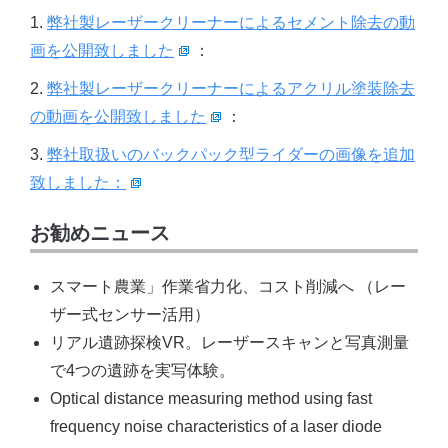
1.
弊社製レーザークリーナーによるセメント除去の動
画を公開致しました
：
2.
弊社製レーザークリーナーによるアクリル塗装除去
の動画を公開致しました
：
3.
弊社取扱いのバックパック型ライダーの画像を追加
致しました：
お勧めニュース
スマート農業」作業省力化、コスト削減へ （レー
ザー式センサー活用）
リアル遺跡探検VR。レーザースキャンと写真測量
で4つの遺跡を実写体験。
Optical distance measuring method using fast
frequency noise characteristics of a laser diode