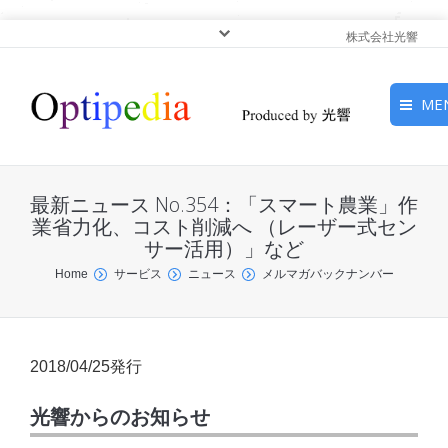
株式会社光響
ME
HOME
最新ニュース No.354：「スマート農業」作
ピックアップ
業省力化、コスト削減へ （レーザー式セン
サー活用）」など
光基礎・光源
You are here:
Home
サービス
ニュース
メルマガバックナンバー
光応用・アプリケーショ
ン
2018/04/25発行
サービス
光響からのお知らせ