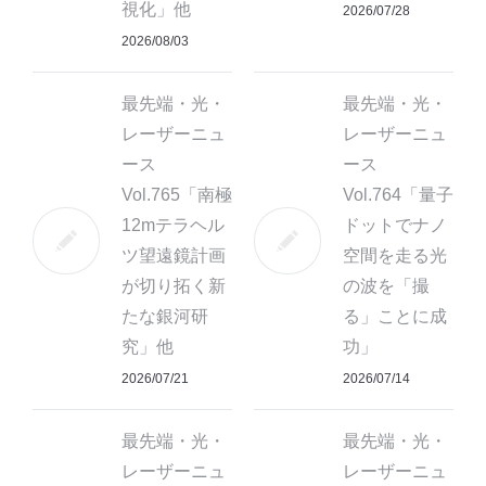
視化」他
2026/07/28
2026/08/03
最先端・光・
最先端・光・
レーザーニュ
レーザーニュ
ース
ース
Vol.765「南極
Vol.764「量子
12mテラヘル
ドットでナノ
ツ望遠鏡計画
空間を走る光
が切り拓く新
の波を「撮
たな銀河研
る」ことに成
究」他
功」
2026/07/21
2026/07/14
最先端・光・
最先端・光・
レーザーニュ
レーザーニュ