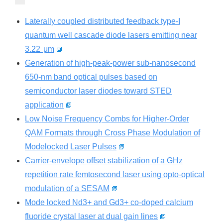
Laterally coupled distributed feedback type-I
quantum well cascade diode lasers emitting near
3.22 μm
Generation of high-peak-power sub-nanosecond
650-nm band optical pulses based on
semiconductor laser diodes toward STED
application
Low Noise Frequency Combs for Higher-Order
QAM Formats through Cross Phase Modulation of
Modelocked Laser Pulses
Carrier-envelope offset stabilization of a GHz
repetition rate femtosecond laser using opto-optical
modulation of a SESAM
Mode locked Nd3+ and Gd3+ co-doped calcium
fluoride crystal laser at dual gain lines