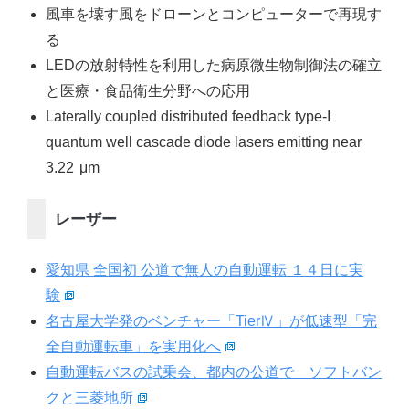
風車を壊す風をドローンとコンピューターで再現す
る
LEDの放射特性を利用した病原微生物制御法の確立
と医療・食品衛生分野への応用
Laterally coupled distributed feedback type-I
quantum well cascade diode lasers emitting near
3.22 μm
レーザー
愛知県 全国初 公道で無人の自動運転 １４日に実
験
名古屋大学発のベンチャー「TierⅣ」が低速型「完
全自動運転車」を実用化へ
自動運転バスの試乗会、都内の公道で ソフトバン
クと三菱地所