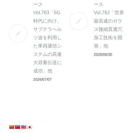
ース
ース
Vol.763「6G
Vol.762「世界
時代に向け、
最高速のガラ
サブテラヘル
ス微細貫通穴
ツ波を利用し
加工技術を開
た車両通信シ
発」他
ステムの高速
2026/06/30
大容量伝送に
成功」他
2026/07/07