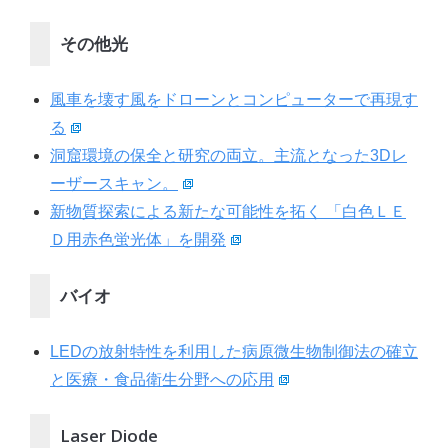
その他光
風車を壊す風をドローンとコンピューターで再現す
る
洞窟環境の保全と研究の両立。主流となった3Dレ
ーザースキャン。
新物質探索による新たな可能性を拓く 「白色ＬＥ
Ｄ用赤色蛍光体」を開発
バイオ
LEDの放射特性を利用した病原微生物制御法の確立
と医療・食品衛生分野への応用
Laser Diode