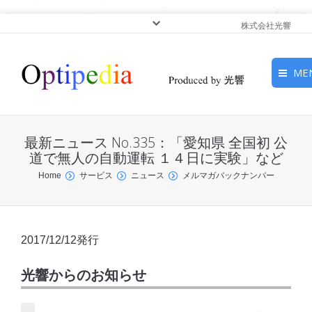
株式会社光響
ME
HOME
最新ニュース No.335：「愛知県 全国初 公
ピックアップ
道で無人の自動運転 １４日に実験」など
You are here:
Home
サービス
ニュース
メルマガバックナンバー
光基礎・光源
光応用・アプリケーショ
ン
2017/12/12発行
サービス
光響からのお知らせ