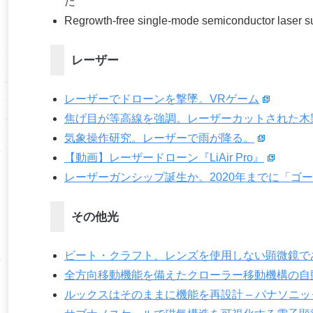
た
Regrowth-free single-mode semiconductor laser suit
レーザー
レーザーでドローンを撃墜。VRゲーム
焦げ目が等高線を強調。レーザーカットされた木
気象操作研究。レーザーで雨が降る。
【動画】レーザードローン『LiAir Pro』
レーザーガンシップ誕生か。2020年までに「ゴ
その他光
ビート・クラフト、レンズを使用しない顕微鏡であ
全方向移動機能を備えたクローラー移動機構の自
ルックスはそのままに機能を再設計 – パナソニック 