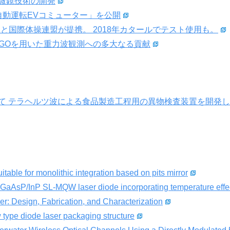
微鏡技術の開発
自動運転EVコミューター」を公開
と国際体操連盟が提携。 2018年カタールでテスト使用も。
IGOを用いた重力波観測への多大なる貢献
て テラヘルツ波による食品製造工程用の異物検査装置を開発
able for monolithic integration based on pits mirror
nGaAsP/InP SL-MQW laser diode incorporating temperature effe
er: Design, Fabrication, and Characterization
 type diode laser packaging structure