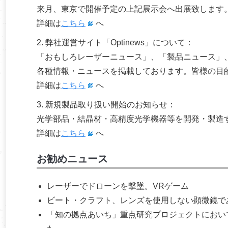
来月、東京で開催予定の上記展示会へ出展致します
詳細は
こちら
へ
2. 弊社運営サイト「Optinews」について：
「おもしろレーザーニュース」、「製品ニュース」
各種情報・ニュースを掲載しております。皆様の目
詳細は
こちら
へ
3. 新規製品取り扱い開始のお知らせ：
光学部品・結晶材・高精度光学機器等を開発・製造するA 
詳細は
こちら
へ
お勧めニュース
レーザーでドローンを撃墜。VRゲーム
ビート・クラフト、レンズを使用しない顕微鏡であ
「知の拠点あいち」重点研究プロジェクトにおい