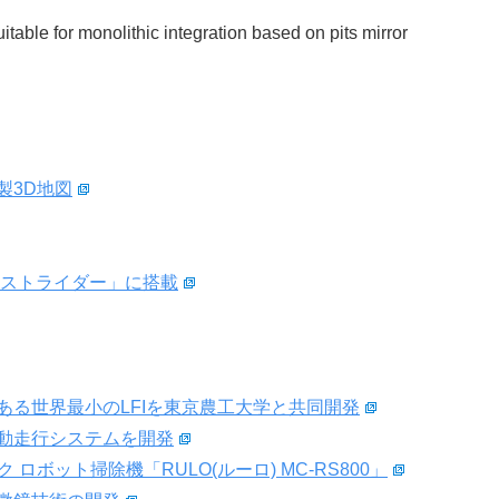
able for monolithic integration based on pits mirror
製3D地図
ーストライダー」に搭載
る世界最小のLFIを東京農工大学と共同開発
動走行システムを開発
ロボット掃除機「RULO(ルーロ) MC-RS800」