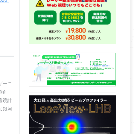
 520
ザーニ
南極
遠鏡計
な銀河