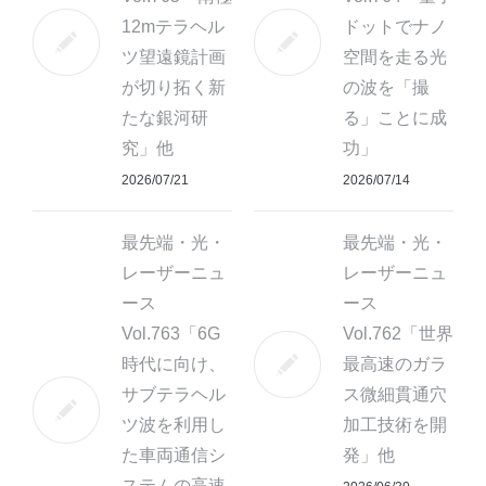
12mテラヘル
ドットでナノ
ツ望遠鏡計画
空間を走る光
が切り拓く新
の波を「撮
たな銀河研
る」ことに成
究」他
功」
2026/07/21
2026/07/14
最先端・光・
最先端・光・
レーザーニュ
レーザーニュ
ース
ース
Vol.763「6G
Vol.762「世界
時代に向け、
最高速のガラ
サブテラヘル
ス微細貫通穴
ツ波を利用し
加工技術を開
た車両通信シ
発」他
ステムの高速