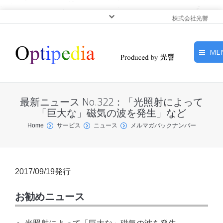
株式会社光響
ME
HOME
最新ニュース No.322：「光照射によって
ピックアップ
「巨大な」磁気の波を発生」など
You are here:
Home
サービス
ニュース
メルマガバックナンバー
光基礎・光源
光応用・アプリケーショ
ン
2017/09/19発行
サービス
お勧めニュース