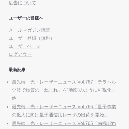
広告について
ユーザーの皆様へ
メールマガジン購読
ユーザー登録（無料）
ユーザーページ
ログアウト
最新記事
最先端・光・レーザーニュース Vol.767「テラヘル
ツ波で物質の「ねじれ」を“地図”のように可視化」
他
最先端・光・レーザーニュース Vol.766「量子事業
の拡大に向け量子通信用レーザの出荷を開始」
最先端・光・レーザーニュース Vol.765「南極12m