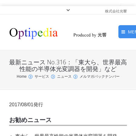
株式会社光響
ME
HOME
最新ニュース No.316：「東大ら、世界最高
ピックアップ
性能の半導体光変調器を開発」など
You are here:
Home
サービス
ニュース
メルマガバックナンバー
光基礎・光源
光応用・アプリケーショ
ン
2017/08/01発行
サービス
お勧めニュース