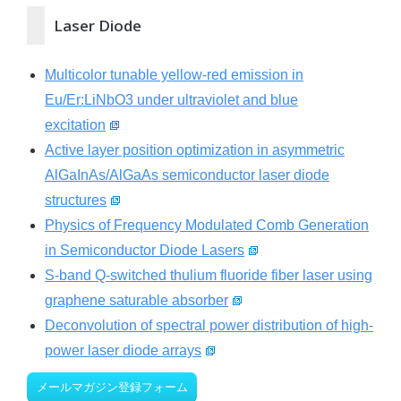
Laser Diode
Multicolor tunable yellow-red emission in
Eu/Er:LiNbO3 under ultraviolet and blue
excitation
Active layer position optimization in asymmetric
AlGaInAs/AlGaAs semiconductor laser diode
structures
Physics of Frequency Modulated Comb Generation
in Semiconductor Diode Lasers
S-band Q-switched thulium fluoride fiber laser using
graphene saturable absorber
Deconvolution of spectral power distribution of high-
power laser diode arrays
メールマガジン登録フォーム