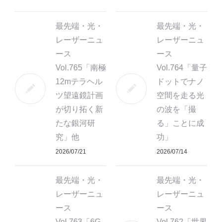
最先端・光・
最先端・光・
レーザーニュ
レーザーニュ
ース
ース
Vol.765「南極
Vol.764「量子
12mテラヘル
ドットでナノ
ツ望遠鏡計画
空間を走る光
が切り拓く新
の波を「撮
たな銀河研
る」ことに成
究」他
功」
2026/07/21
2026/07/14
最先端・光・
最先端・光・
レーザーニュ
レーザーニュ
ース
ース
Vol.763「6G
Vol.762「世界