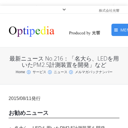
株式会社光響
ME
HOME
最新ニュース No.216：「名大ら、LEDを用
ピックアップ
いたPM2.5計測装置を開発」など
You are here:
Home
サービス
ニュース
メルマガバックナンバー
光基礎・光源
光応用・アプリケーショ
ン
2015/08/11発行
サービス
お勧めニュース