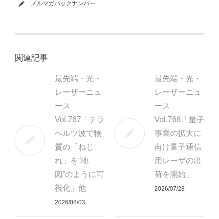
メルマガバックナンバー
関連記事
最先端・光・
最先端・光・
レーザーニュ
レーザーニュ
ース
ース
Vol.767「テラ
Vol.766「量子
ヘルツ波で物
事業の拡大に
質の「ねじ
向け量子通信
れ」を“地
用レーザの出
図”のように可
荷を開始」
視化」他
2026/07/28
2026/08/03