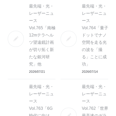
最先端・光・
最先端・光・
レーザーニュ
レーザーニュ
ース
ース
Vol.765「南極
Vol.764「量子
12mテラヘル
ドットでナノ
ツ望遠鏡計画
空間を走る光
が切り拓く新
の波を「撮
たな銀河研
る」ことに成
究」他
功」
2026/07/21
2026/07/14
最先端・光・
最先端・光・
レーザーニュ
レーザーニュ
ース
ース
Vol.763「6G
Vol.762「世界
時代に向け、
最高速のガラ