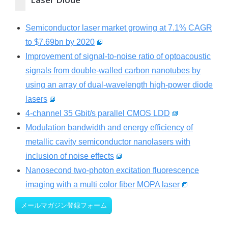
Semiconductor laser market growing at 7.1% CAGR
to $7.69bn by 2020
Improvement of signal-to-noise ratio of optoacoustic
signals from double-walled carbon nanotubes by
using an array of dual-wavelength high-power diode
lasers
4-channel 35 Gbit/s parallel CMOS LDD
Modulation bandwidth and energy efficiency of
metallic cavity semiconductor nanolasers with
inclusion of noise effects
Nanosecond two-photon excitation fluorescence
imaging with a multi color fiber MOPA laser
メールマガジン登録フォーム