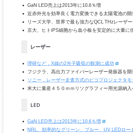
GaN LED売上は2013年に10.6％増
近赤外光を効率良く電力変換できる太陽電池の開発
リーズ大学、世界で最も強力なQCL THzレーザ
京大、ヒトiPS細胞から血小板を安定的に大量に
レーザー
理研など，X線の2光子吸収の観測に成功
フジクラ、高出力ファイバーレーザー発振器を開
ソニー，レーザー走査方式のピコプロジェクタモ
米大に量産４５０ｍｍリソグラフィー用光源納入
LED
GaN LED売上は2013年に10.6％増
NRL、効率的なグリーン、ブルー、UV LEDロー