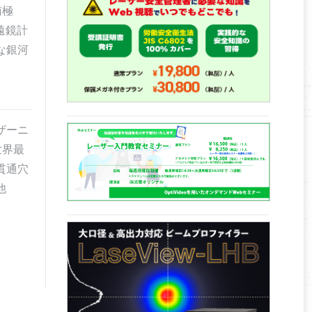
南極
遠鏡計
な銀河
ザーニ
「世界最
貫通穴
他