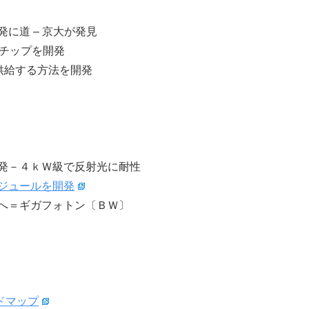
に道 – 京大が発見
ーチップを開発
供給する方法を開発
発－４ｋＷ級で反射光に耐性
ジュールを開発
へ＝ギガフォトン〔ＢＷ〕
ドマップ