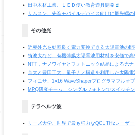
田中木材工業、ＬＥＤ使い教育遊具開発
サムスン、先進モバイルデバイス向けに最先端の
その他光
近赤外光を効率良く電力変換できる太陽電池の開発
筑波大など、有機薄膜太陽電池用材料を安価で高
NTT，ナノワイヤとフォトニック結晶による光
京大と豊田工大，量子ナノ構造を利用した太陽電
フィニサ、1×16 WaveShaperプログラマブル
MPQ研究チーム、シングルフォトンでスイッチ
テラヘルツ波
リーズ大学、世界で最も強力なQCL THzレーザ