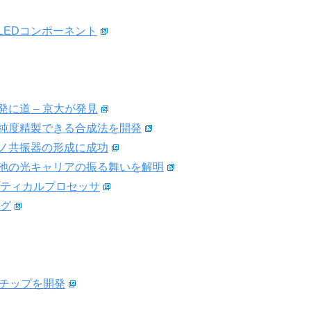
LEDコンポーネント
に道 – 京大が発見
純度精製できる合成法を開発
ナノ共振器の形成に成功
池の光キャリアの振る舞いを解明
オプティカルプロセッサ
ング
ーチップを開発