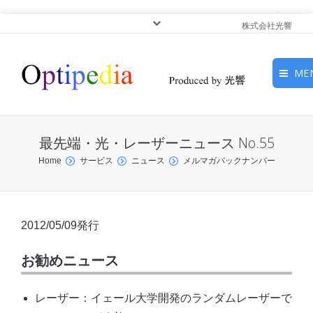
株式会社光響
ME
HOME
最先端・光・レーザーニュース No.55
ピックアップ
You are here:
Home
サービス
ニュース
メルマガバックナンバー
光基礎・光源
光応用・アプリケーショ
2012/05/09発行
ン
お勧めニュース
サービス
レーザー：イェール大学開発のランダムレーザーで