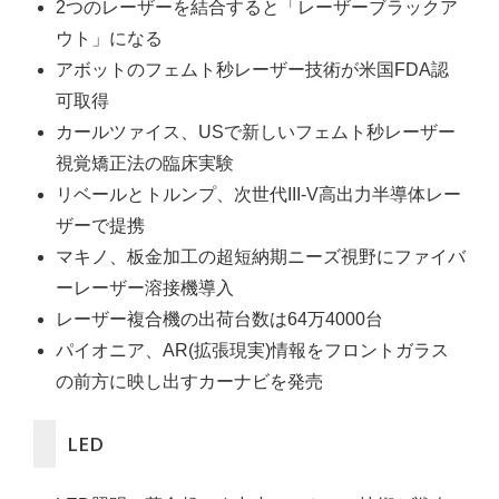
2つのレーザーを結合すると「レーザーブラックア
ウト」になる
アボットのフェムト秒レーザー技術が米国FDA認
可取得
カールツァイス、USで新しいフェムト秒レーザー
視覚矯正法の臨床実験
リベールとトルンプ、次世代III-V高出力半導体レー
ザーで提携
マキノ、板金加工の超短納期ニーズ視野にファイバ
ーレーザー溶接機導入
レーザー複合機の出荷台数は64万4000台
パイオニア、AR(拡張現実)情報をフロントガラス
の前方に映し出すカーナビを発売
LED