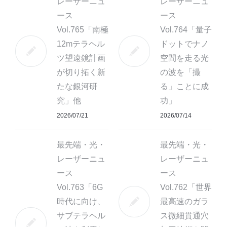
レーザーニュ
レーザーニュ
ース
ース
Vol.765「南極
Vol.764「量子
12mテラヘル
ドットでナノ
ツ望遠鏡計画
空間を走る光
が切り拓く新
の波を「撮
たな銀河研
る」ことに成
究」他
功」
2026/07/21
2026/07/14
最先端・光・
最先端・光・
レーザーニュ
レーザーニュ
ース
ース
Vol.763「6G
Vol.762「世界
時代に向け、
最高速のガラ
サブテラヘル
ス微細貫通穴