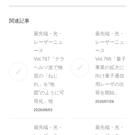
関連記事
最先端・光・
最先端・光・
レーザーニュ
レーザーニュ
ース
ース
Vol.767「テラ
Vol.766「量子
ヘルツ波で物
事業の拡大に
質の「ねじ
向け量子通信
れ」を“地
用レーザの出
図”のように可
荷を開始」
視化」他
2026/07/28
2026/08/03
最先端・光・
最先端・光・