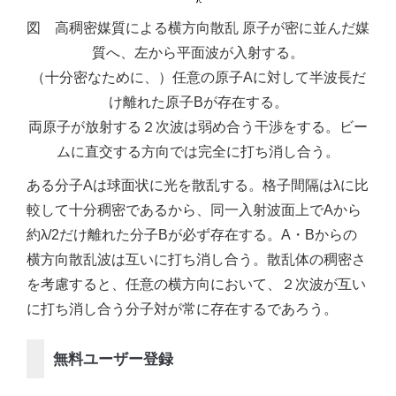
図 高稠密媒質による横方向散乱 原子が密に並んだ媒
質へ、左から平面波が入射する。
（十分密なために、）任意の原子Aに対して半波長だ
け離れた原子Bが存在する。
両原子が放射する２次波は弱め合う干渉をする。ビー
ムに直交する方向では完全に打ち消し合う。
ある分子Aは球面状に光を散乱する。格子間隔はλに比
較して十分稠密であるから、同一入射波面上でAから
約λ/2だけ離れた分子Bが必ず存在する。A・Bからの
横方向散乱波は互いに打ち消し合う。散乱体の稠密さ
を考慮すると、任意の横方向において、２次波が互い
に打ち消し合う分子対が常に存在するであろう。
無料ユーザー登録