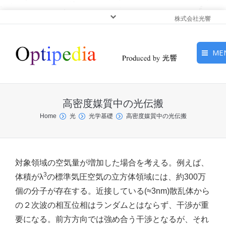
株式会社光響
ME
HOME
高密度媒質中の光伝搬
ピックアップ
You are here:
Home
光
光学基礎
高密度媒質中の光伝搬
光基礎・光源
光応用・アプリケーショ
対象領域の空気量が増加した場合を考える。例えば、
ン
3
体積がλ
の標準気圧空気の立方体領域には、約300万
個の分子が存在する。近接している(≈3nm)散乱体から
サービス
の２次波の相互位相はランダムとはならず、干渉が重
要になる。前方方向では強め合う干渉となるが、それ