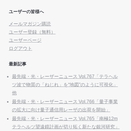
ユーザーの皆様へ
メールマガジン購読
ユーザー登録（無料）
ユーザーページ
ログアウト
最新記事
最先端・光・レーザーニュース Vol.767「テラヘル
ツ波で物質の「ねじれ」を“地図”のように可視化」
他
最先端・光・レーザーニュース Vol.766「量子事業
の拡大に向け量子通信用レーザの出荷を開始」
最先端・光・レーザーニュース Vol.765「南極12m
テラヘルツ望遠鏡計画が切り拓く新たな銀河研究」