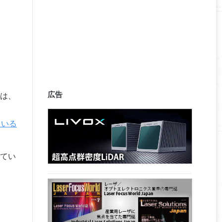
広告
は、
ている
てい