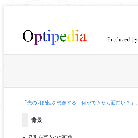
You are here:
「
光の可能性を想像する：何ができたら面白い？
」
背景
洗剤を買うのが面倒。